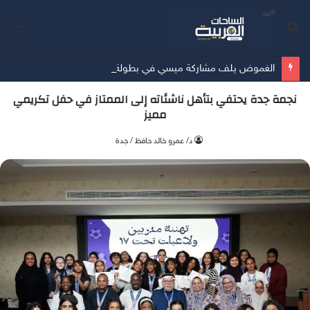
بحث
الق
عن
الغموض يلف مشاركة ميسي في بطولة كوبا أمريكا
نجمة جدة يحتفي بتأهل ناشئاته إلى الممتاز في حفل تكريمي
مميز
د/ عمرو خالد حافظ / جدة