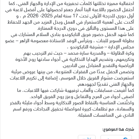
احتفالية مميزة تخللتها كلمات تحفيزية من الإدارة والجهاز الفني، كما
أحتفل الحضور باللاعبة الينا أنمار جعفر لحصولها على أفضل لاعبة في
أول دوري للدرجة الأولى تحت 17 سنة لعام 2025- 2026 م ، و
أكدت على أهمية الاستمرار في العمل وبذل المزيد من الجهد للحفاظ
على هذا المستوى والتألق في دوري الدرجة الممتازة.
كما شهد الحفل حضور فريق التايكوندو بنادي السلام المشارك في
بطولة السوبر للبنات ، ويترأس الوفد الاستاذة معصومة الزاهر – عضو
مجلس الإدارة – مشرفة التايكوندو ،
وكرة الطاولة – والمدربة سارة محمد – حيث تم الترحيب بهم
وتكريمهم، وتقديم الهدايا التذكارية في أجواء سادتها روح الأخوة
الرياضية والتقدير المتبادل بين الناديين.
وتضمن الحفل عددًا من الفقرات المتنوعة، من بينها عروض مرئية
استعرضت مشوار الفريق خلال الموسم، إضافة إلى تكريم اللاعبات
والجهاز الفني تقديرًا لجهودهم.
كما أُقيمت مسابقات وألعاب ترفيهية شاركت فيها اللاعبات، ما
أضفى أجواء من المرح والتفاعل وعزز روح الفريق الواحد.
واختُتمت المناسبة بالتقاط الصور التذكارية وسط أجواء مليئة بالفخر
والسعادة، مع تطلعات كبيرة لمواصلة تحقيق النجاحات ورفع اسم
النادي في المنافسات المقبلة.
شارك هذا الموضوع: