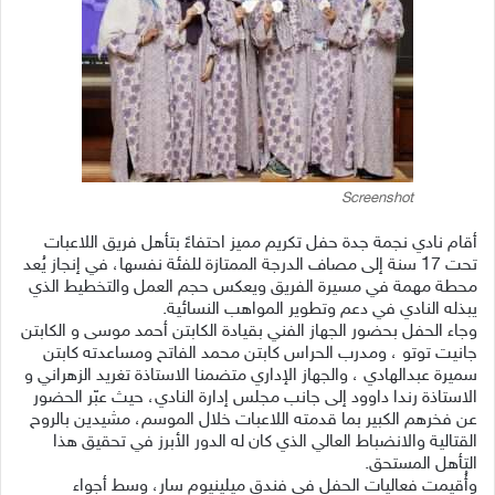
Screenshot
أقام نادي نجمة جدة حفل تكريم مميز احتفاءً بتأهل فريق اللاعبات
تحت 17 سنة إلى مصاف الدرجة الممتازة للفئة نفسها، في إنجاز يُعد
محطة مهمة في مسيرة الفريق ويعكس حجم العمل والتخطيط الذي
يبذله النادي في دعم وتطوير المواهب النسائية.
وجاء الحفل بحضور الجهاز الفني بقيادة الكابتن أحمد موسى و الكابتن
جانيت توتو ، ومدرب الحراس كابتن محمد الفاتح ومساعدته كابتن
سميرة عبدالهادي ، والجهاز الإداري متضمنا الاستاذة تغريد الزهراني و
الاستاذة رندا داوود إلى جانب مجلس إدارة النادي، حيث عبّر الحضور
عن فخرهم الكبير بما قدمته اللاعبات خلال الموسم، مشيدين بالروح
القتالية والانضباط العالي الذي كان له الدور الأبرز في تحقيق هذا
التأهل المستحق.
وأُقيمت فعاليات الحفل في فندق ميلينيوم سار، وسط أجواء