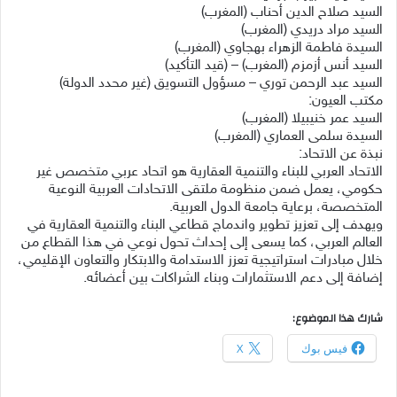
السيد صلاح الدين أحناب (المغرب)
السيد مراد دريدي (المغرب)
السيدة فاطمة الزهراء بهجاوي (المغرب)
السيد أنس أزمزم (المغرب) – (قيد التأكيد)
السيد عبد الرحمن توري – مسؤول التسويق (غير محدد الدولة)
مكتب العيون:
السيد عمر خنيبيلا (المغرب)
السيدة سلمى العماري (المغرب)
نبذة عن الاتحاد:
الاتحاد العربي للبناء والتنمية العقارية هو اتحاد عربي متخصص غير
حكومي، يعمل ضمن منظومة ملتقى الاتحادات العربية النوعية
المتخصصة، برعاية جامعة الدول العربية.
ويهدف إلى تعزيز تطوير واندماج قطاعي البناء والتنمية العقارية في
العالم العربي، كما يسعى إلى إحداث تحول نوعي في هذا القطاع من
خلال مبادرات استراتيجية تعزز الاستدامة والابتكار والتعاون الإقليمي،
إضافة إلى دعم الاستثمارات وبناء الشراكات بين أعضائه.
شارك هذا الموضوع:
فيس بوك
X