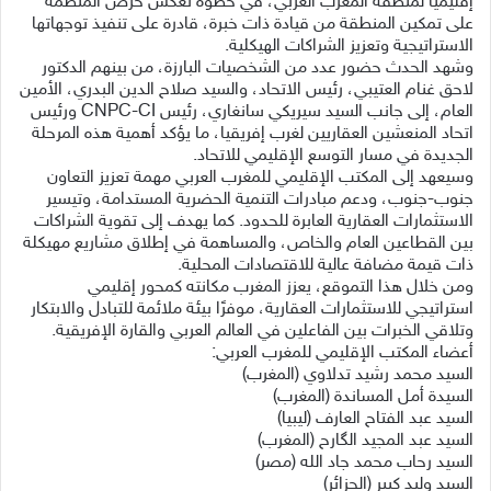
إقليميًا لمنطقة المغرب العربي، في خطوة تعكس حرص المنظمة
على تمكين المنطقة من قيادة ذات خبرة، قادرة على تنفيذ توجهاتها
الاستراتيجية وتعزيز الشراكات الهيكلية.
وشهد الحدث حضور عدد من الشخصيات البارزة، من بينهم الدكتور
لاحق غنام العتيبي، رئيس الاتحاد، والسيد صلاح الدين البدري، الأمين
العام، إلى جانب السيد سيريكي سانغاري، رئيس CNPC-CI ورئيس
اتحاد المنعشين العقاريين لغرب إفريقيا، ما يؤكد أهمية هذه المرحلة
الجديدة في مسار التوسع الإقليمي للاتحاد.
وسيعهد إلى المكتب الإقليمي للمغرب العربي مهمة تعزيز التعاون
جنوب-جنوب، ودعم مبادرات التنمية الحضرية المستدامة، وتيسير
الاستثمارات العقارية العابرة للحدود. كما يهدف إلى تقوية الشراكات
بين القطاعين العام والخاص، والمساهمة في إطلاق مشاريع مهيكلة
ذات قيمة مضافة عالية للاقتصادات المحلية.
ومن خلال هذا التموقع، يعزز المغرب مكانته كمحور إقليمي
استراتيجي للاستثمارات العقارية، موفرًا بيئة ملائمة للتبادل والابتكار
وتلاقي الخبرات بين الفاعلين في العالم العربي والقارة الإفريقية.
أعضاء المكتب الإقليمي للمغرب العربي:
السيد محمد رشيد تدلاوي (المغرب)
السيدة أمل المساندة (المغرب)
السيد عبد الفتاح العارف (ليبيا)
السيد عبد المجيد الگارح (المغرب)
السيد رحاب محمد جاد الله (مصر)
السيد وليد كبير (الجزائر)