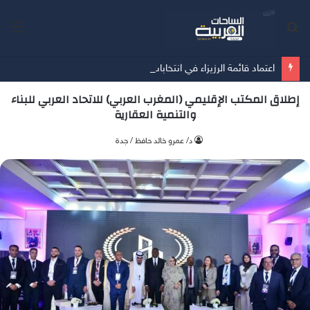
بحث
الق
عن
اعتماد قائمة الرزيزاء في انتخابات اتحاد كرة القدم
إطلاق المكتب الإقليمي (المغرب العربي) للاتحاد العربي للبناء
والتنمية العقارية
د/ عمرو خالد حافظ / جدة