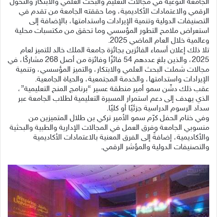
الجامعة النوعية في مجالات التعليم والبحث العلمي والابتكار والتحول
الرقمي والاعتمادات الأكاديمية، وما حققته الجامعة من تقدم في
التصنيفات الدولية وتنمية الإيرادات واستدامتها، بالإضافة إلى
استعراض ملامح التطور المؤسسي وما تحقق من مكتسبات محلية
وعالمية خلال العام الماضي 2025.
تلا ذلك إعلان أسماء الفائزين بجائزة جامعة الملك خالد للتميز لعام
2025، والذين بلغ عددهم 54 فائزًا وفائزة من أصل 268 مشاركًا، في
مجالات شملت البحث العلمي والابتكار، والتميز المؤسسي، وتنمية
الإيرادات واستدامتها، والخدمة المجتمعية، والحياة الجامعية.
عقب ذلك دشّن سمو أمير منطقة عسير “برنامج المنح التعليمية”،
الذي يهدف إلى دعم استمرار المسيرة التعليمية لطلاب الجامعة عبر
سداد الرسوم الدراسية جزئيًا أو كليًا.
وفي ختام الحفل كرّم سمو الأمير تركي بن طلال المتميزين من
منسوبي الجامعة وفرق العمل في المجالات الإدارية والطبية والبحثية
والأكاديمية، إضافةً إلى الفرق المعنية بالاعتمادات الأكاديمية
والتصنيفات الدولية والمؤشر الرقمي.