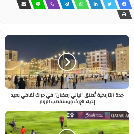
جدة التاريخية تُطلق “ليالي رمضان” في حراك ثقافي يعيد
إحياء الإرث ويستقطب الزوار