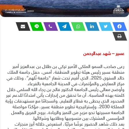
عسير – شهد عبدالرحمن
رعى صاحب السمو الملكي الأمير تركي بن طلال بن عبدالعزيز أمير
منطقة عسير رئيس هيئة تطوير المنطقة، أمس، حفل جامعة الملك
خالد السنوي 2025، الذي أُقيم تحت شعار “جامعة تُلهم”، وذلك في
مركز المعارض والمؤتمرات في المدينة الجامعية بالفرعاء.
وأوضح معالي رئيس الجامعة الدكتور فالح بن رجاء الله السلمي خلال
كلمته بهذه المناسبة، أن ما تحقق من إنجازات يأتي امتدادًا للدعم غير
المحدود الذي يحظى به قطاع التعليم، وانسجامًا مع مستهدفات رؤية
المملكة 2030، وإستراتيجية تطوير منطقة عسير، مؤكدًا مواصلة
الجامعة مسيرتها نحو مزيدٍ من التميز والريادة، بروح الفريق والعمل
المؤسسي المشترك بين منسوبيها وطلابها وشركائها.
بعد ذلك شاهد الحضور عرضًا مرئيًا، استعرض خلاله أبرز منجزات