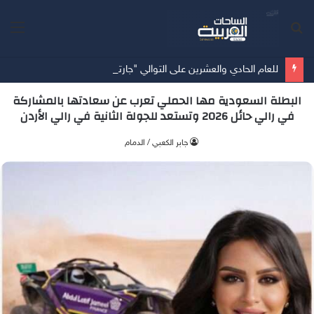
بحث
الق
عن
للعام الحادي والعشرين على التوالي "جارتنر" تصنّف"" TrendAI ضمن فئة "القادة" في حماية الأجهزة المتصلة
البطلة السعودية مها الحملي تعرب عن سعادتها بالمشاركة
في رالي حائل 2026 وتستعد للجولة الثانية في رالي الأردن
جابر الكعبي / الدمام