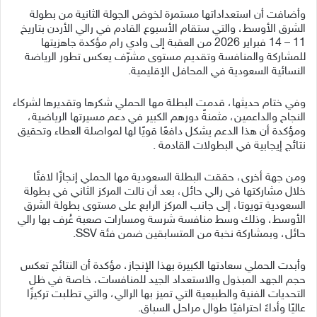
وأضافت أن استعداداتها مستمرة لخوض الجولة الثانية من بطولة
الشرق الأوسط، والتي ستقام الأسبوع القادم في رالي الأردن بتاريخ
11 – 14 فبراير 2026 من العقبة إلى وادي رام مؤكدة جاهزيتها
للمشاركة والمنافسة وتقديم مستوى مشرّف يعكس تطور الرياضة
النسائية السعودية في المحافل الإقليمية.
وفي ختام حديثها، قدمت البطلة مها الحملي شكرها وتقديرها لشركاء
النجاح والداعمين، مثمنةً دورهم الكبير في دعم مسيرتها الرياضية،
ومؤكدة أن هذا الدعم يشكل دافعًا قويًا لها لمواصلة العطاء وتحقيق
نتائج إيجابية في البطولات القادمة .
ومن جهة أخرى، حققت البطلة السعودية مها الحملي إنجازًا لافتًا
خلال مشاركتها في رالي حائل، بعد أن نالت المركز الثاني في بطولة
السعودية تويوتا، إلى جانب المركز الرابع على مستوى بطولة الشرق
الأوسط، وذلك وسط منافسة شرسة ومسارات صعبة عُرف بها رالي
حائل، وبمشاركة نخبة من المتسابقين ضمن فئة SSV.
وأبدت الحملي سعادتها الكبيرة بهذا الإنجاز، مؤكدة أن النتائج تعكس
حجم الجهد المبذول والاستعداد الجيد للمنافسات، خاصة في ظل
التحديات الفنية والطبيعية التي تميز بها الرالي، والتي تطلبت تركيزًا
عاليًا وأداءً احترافيًا طوال مراحل السباق.