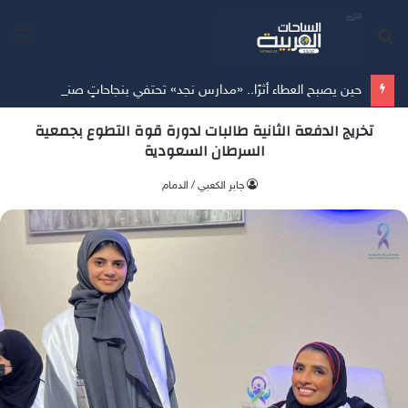
بحث
الق
عن
حين يصبح العطاء أثرًا.. «مدارس نجد» تحتفي بنجاحاتٍ صنعتها الهمم
تخريج الدفعة الثانية طالبات لدورة قوة التطوع بجمعية
السرطان السعودية
جابر الكعبي / الدمام