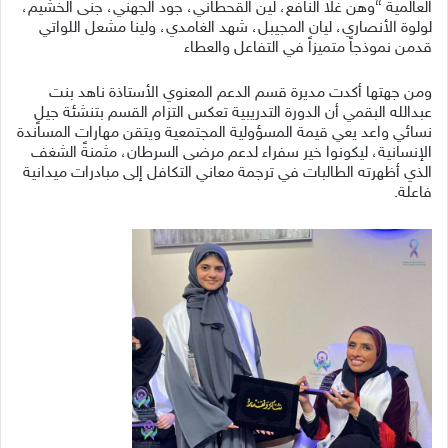
العالمية “وهن غلا النافع، لين القحطاني، جود الجهني، جنى الخشيم،
لولوة الأنصاري، ليان المجيبل، شهد الغامدي، ولينا مشعل اللواتي
قدمن نموذجاً متميزاً في التفاعل والعطاء
ومن جهتها أكدت مديرة قسم الدعم المعنوي الأستاذة ناهد بنت
عبدالله البقمي أن الدورة التدريبية تعكس التزام القسم بتنشئة جيلٍ
نسائي واعد يعي قيمة المسؤولية المجتمعية ويتقن مهارات المساندة
الإنسانية، ليكونوا خير سفراء لدعم مرضى السرطان، مثمنةً الشغف
الذي أظهرته الطالبات في ترجمة معاني التكافل إلى مبادرات ميدانية
فاعلة.