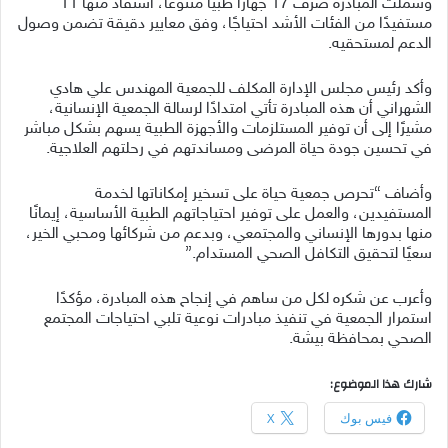
وشملت المبادرة صرف 17 جهازًا طبيًا متنوعًا، استفاد منها 11
مستفيدًا من الفئات الأشد احتياجًا، وفق معايير دقيقة تضمن وصول
الدعم لمستحقيه.
وأكد رئيس مجلس الإدارة المكلف للجمعية المهندس علي هادي
الشهراني أن هذه المبادرة تأتي امتدادًا لرسالة الجمعية الإنسانية،
مشيرًا إلى أن توفير المستلزمات والأجهزة الطبية يسهم بشكل مباشر
في تحسين جودة حياة المرضى ومساندتهم في رحلتهم العلاجية.
وأضاف “تحرص جمعية حياة على تسخير إمكاناتها لخدمة
المستفيدين، والعمل على توفير احتياجاتهم الطبية الأساسية، إيمانًا
منها بدورها الإنساني والمجتمعي، وبدعم من شركائها ومحبي الخير،
سعيًا لتحقيق التكافل الصحي المستدام.”
وأعرب عن شكره لكل من ساهم في إنجاح هذه المبادرة، مؤكدًا
استمرار الجمعية في تنفيذ مبادرات نوعية تلبي احتياجات المجتمع
الصحي بمحافظة بيشة.
شارك هذا الموضوع:
فيس بوك
X