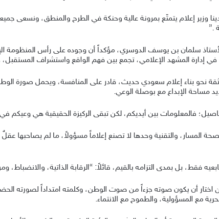
نا وزير إعلام يتمتّع بمرونة عالية وحنكة في الطرح والمنطق، ونسعى جميعا
 .”
 الأستاذ سلمان بن يوسف الدوسري، مؤكداً أن وجوده على رأس المنظومة ا
لية في إدارة المشهد الإعلامي، تجمع بين فهم الواقع واستشراف المستقبل، 
اثقة نحو بناء إعلام سعودي حديث، قادر على المنافسة، ويحمل صورة الوطن 
ديد مساحة الإبداع مع بوصلة الوعي.
تفاصيل؛ فالمعلومات بين أيديكم، لكن تبقى الركيزة الحقيقية هي وعيكم في ك
صحة المسار، والتقنية وحدها لا تصنع إعلاماً مسؤولاً، ما لم يصاحبها عقلٌ ن
بعيه فقط، بل بمدى التزامه بالقيم، قائلاً: “الرقابة الذاتية، والانضباط، 
ختار أن يكون صوته جزءاً من صوت الوطن، وكلمته امتداداً لصورته الحض
حرية مع المسؤولية، والطموح مع الانتماء.