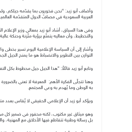
وأضاف أبو زيد: “نحن فخورون بما يقدّمه جيلكم، ولدي
العربية السعودية في مصافّ الدول المتقدّمة العالمية
وفي هذا السياق، أشاد أبو زيد بمعالي وزير الإعلام
والتخطيط، وأن معاليه يتمتّع برؤية متّزنة وحنكة عا
وأشار إلى أن السياسة الإعلامية اليوم تسير بخطى و
التوازن بين التطوير والانضباط هو ما يمنح الجيل الج
وتابع أبو زيد قائلاً: “هذا الجيل جيل محظوظ بكل ال
وهنا تتجلّى الفكرة الأهم: المعرفة لا تعني بالضرورة 
به الوطن وما يُهدم به وعي المجتمع.
ويؤكد أبو زيد أن الإعلامي الحقيقي لا يُقاس بعدد متا
وهو ميثاق غير مكتوب، لكنه محفور في ضمير كل من ا
بل رسالة وطنية تتقاطع فيها الأخلاق مع المهنية، وال