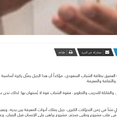
مشاركة عبر البريد
طباعة
ه العميق بطاقة الشباب السعودي، مؤكداً أن هذا الجيل يمثّل ركيزة أساسية 
الثقافة والمعرفة.
وّر، والقابلة للتدريب والتطوير، فقوة الشباب قوة لا يُستهان بها. لذلك ن
جيلٍ نشأ في زمن التحوّلات الكبرى، جيل يملك أدوات المعرفة بين يديه، ويع
قف في قلب مشروع وطني ضخم، مشروع يراهن على الإنسان قبل البنيان، وعل