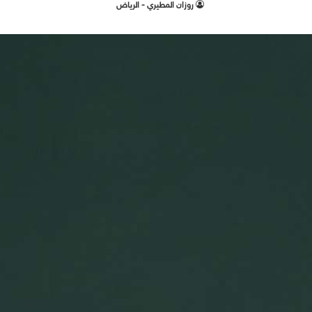
‫روزان المطيري - الرياض