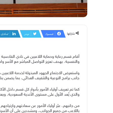
شاركها
فيسبوك
تويتر
لينكدإن
أقام قسم رعاية وحماية اللاعبين في نادي القادسية اجت
والنفسية، بهدف تعزيز التواصل المباشر مع الأسر وا
واستعرض الاجتماع الجهود المبذولة لخدمة اللاعبين خل
جانب برامج التوعية والتثقيف الغذائي، بما يضمن بناء 
كما تم تعريف أولياء الأمور بأدوار كل قسم داخل الأ
والذي يُعد الأول على مستوى الأندية السعودية، ويعنى
من جانبهم، عبّر أولياء الأمور عن سعادتهم وارتياحه
باللاعب من جميع الجوانب، ومشددين على أن الأسرة ش