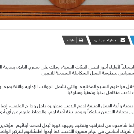
مشاركة عبر البريد
طباعة
ماعاً لأولياء أمور لاعبي الفئات السنية، وذلك على مسرح النادي بمدينة الخ
ستعراض منظومة العمل المتكاملة المقدمة للاعبين.
ال مراحلهم السنية المختلفة، والتي تشمل الجوانب الإدارية والتنظيمية، وا
لاعب متكامل بدنياً وذهنياً وسلوكياً.
كاديمية وآلية العمل المتبعة لدعم اللاعب وتطويره داخل وخارج الملعب، إض
 بحماية اللاعبين سلوكياً وتوفير بيئة آمنة لهم، والحفاظ عليهم من أي أذى
م لما شاهدوه من احترافية وتنظيم وجهود كبيرة تُبذل لخدمة أبنائهم، مؤكدي
ريك أساسي في نجاح مسيرة اللاعب. كما أبدوا اطمئنانهم للتركيز الواضح 