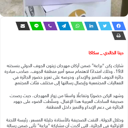
دينا الخالدي _ سكاكا
شارك ركن “براعة” ضمن أركان مهرجان زيتون الجوف الدولي بنسخته
الـ19، وذلك امتدادًا لاهتمام سمو أمير منطقة الجوف، صاحب مبادرة
جائزة الجوف للتميز والإبداع، وحرصه على تعزيز حضور الجائزة في
الفعاليات المجتمعية وإيصال رسالتها إلى مختلف فئات المجتمع.
وشهد الركن حضورًا وتفاعلًا واسعًا من زوار المهرجان، حيث رصدت
صحيفة الساحات العربية هذا الإقبال، وسلّطت الضوء على جهود
الجائزة في دعم الإبداع والتميز داخل المنطقة.
وخلال الجولة، التقت الصحيفة بالأستاذة جليلة المسعر، رئيسة اللجنة
الإثرائية في الجائزة، التي أكدت أن مشاركة “براعة” تأتي ضمن رسالة