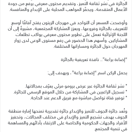
الجائزة في نشر ثقافة التميز، وتقديم محتوى معرفي يرفع من جودة
الأعمال المتقدمة، ويحفّز المواهب المحلية على الإبداع والمنافسة.
وأوضحت المسعر أن التواجد في مهرجان الزيتون يفتح آفاقًا أوسع
للتعريف بالجائزة وفروعها، ويعزز المشاركة المجتمعية، مشيرةً إلى أن
اللجنة الإثرائية تعمل على تطوير محتوى معرفي يواكب تطلعات
المشاركين. وأسهم هذا الحضور في رفع مستوى الوعي لدى زوار
المهرجان حول الجائزة ومساراتها المختلفة.
“إضاءة براعة”.. نافذة تعريفية بالجائزة
يحمل الركن اسم “إضاءة براعة”، ويهدف إلى:
* نشر ثقافة الجائزة عبر عرض برومو مرئي يعرّف بمجالاتها.
* تسجيل الراغبين في المشاركة من خلال الموقع الرسمي للجائزة.
* توفير قناة تواصل مباشرة مع فريق الدعم عند الحاجة.
وتُعد جائزة الجوف للتميز والإبداع جائزة تقديرية تمنحها إمارة منطقة
الجوف بهدف تشجيع التميز والإبداع في مختلف المجالات، وتحفيز
الأفراد والجهات الحكومية والخاصة على الارتقاء بأدائهم والمساهمة
في تنمية المجتمع.