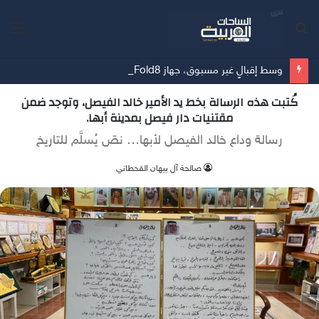
بحث
الق
عن
وسط إقبالٍ غير مسبوق، جهاز Galaxy Z Fold8 من سامسونج يحطم الأرقام القياسية للطلبات المسبقة
كُتبت هذه الرسالة بخط يد الأمير خالد الفيصل، وتوجد ضمن
مقتنيات دار فيصل بمدينة أبها.
رسالة وداع خالد الفيصل لأبها… نصّ يُسلَّم للتاريخ
صالحة آل بيهان القحطاني