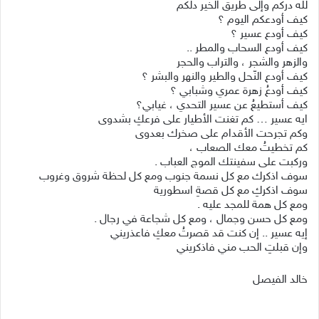
لله دركم وإلى طريق الخير دلكم
كيف أودعكم اليوم ؟
كيف أودع عسير ؟
كيف أودع السحاب والمطر ..
والزهر والشجر ، والتراب والحجر
كيف أودع النّحل والطير والنهر والبشر ؟
كيف أودعُ زهرة عمري وشبابي ؟
كيف أستطيعُ عن عسير التحدي ، غيابي؟
ايه عسير … كم تغنت الأطيار على فرعكِ بشدوى
وكم تجرحت الأقدام على صخرك بعدوى
كم تخطيتُ معك الصعاب ،
وركبت على سفينتك الموج العباب .
سوف اذكرك مع كل نسمة جنوب ومع كل لحظة شروق وغروب
سوف اذكركِ مع كل قصةِ اسطورية
ومع كل همة للمجد عليه .
ومع كل حسن وجمال ، ومع كل شجاعة في رجال .
إيه عسير .. إن كنت قد قصرتُ معكِ فاعذريني
وإن قبلتِ الحب مني فاذكريني
خالد الفيصل