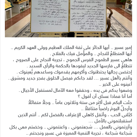
إمير عسير .. أيها الحائز على ثقة الملك العظيم وولي العهد الكريم ..
أيها المتطلعُ للنجاح .. والمؤّمل فيك بالفلاح .
هاهي عسير الطموح الفرس الجموح ، تجربة النجاح على الصروح ،
تتطلعُ الى فارسها الجديد ليقودها بالحكمة والرأي السديد .
إحتضن رجالها يحتظنوك وأكرمهم يقدموك وساعدهم يُعينوك .
وأنتم ياأهل عسير … لقد جاءكم فيصل الخلوق بفجر جديد ومشرق .
أعينوه على الخير ..
وضعوا يدكم في يده ، وحققوا معه الآمال لمستقبل الأجيال .
أما أنا فماذا عساي أن أقول ؟
جئت اليكم قبل أكثر من ستة وثلاثون عاماً .. وجلاً متفائلاً
وأرحلُ اليومَ راضياً متثاقلاً ..
كبّلني الحب ، وأثقل كاهلي الإعتراف بالفضل لكم .. أنتم الذين
استقبلتموني بالأمل …
وأزرتموني بالعمل … شجعتموني ، واعنتموني .. وخضتم معي بكل
شجاعة شجاعة ، تجربة التنمية المميزة في عسير ونجحتم ..