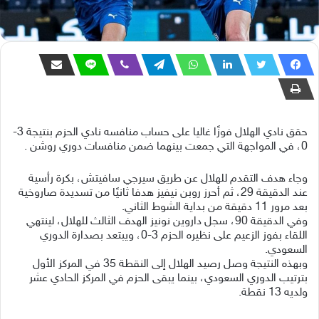
حقق نادي الهلال فوزًا غاليا على حساب منافسه نادي الحزم بنتيجة 3-
0، في المواجهة التي جمعت بينهما ضمن منافسات دوري روشن .
وجاء هدف التقدم للهلال عن طريق سيرجي سافيتش، بكرة رأسية
عند الدقيقة 29، ثم أحرز روبن نيفيز هدفا ثانيًا من تسديدة صاروخية
بعد مرور 11 دقيقة من بداية الشوط الثاني.
‎وفي الدقيقة 90، سجل داروين نونيز الهدف الثالث للهلال، لينتهي
اللقاء بفوز الزعيم على نظيره الحزم 3-0، ويبتعد بصدارة الدوري
السعودي.
‎وبهذه النتيجة وصل رصيد الهلال إلى النقطة 35 في المركز الأول
بترتيب الدوري السعودي، بينما يبقى الحزم في المركز الحادي عشر
ولديه 13 نقطة.