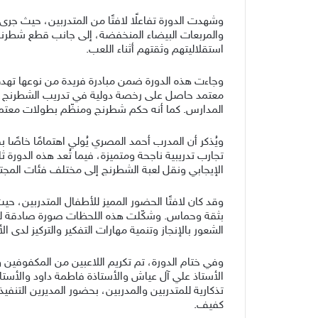
وشهدت الدورة تفاعلًا لافتًا من المتدربين، حيث جرى
والمربعات البيضاء المنخفضة، إلى جانب قطع شطرنج م
استقلاليتهم وثقتهم أثناء اللعب.
وجاءت هذه الدورة ضمن مبادرة فريدة من نوعها ته
معتمد حاصل على رخصة دولية في تدريب الشطرنج، و
المدارس. كما أنه حكم شطرنج ومنظّم بطولات معتمد، 
ويُذكر أن المدرب أحمد المصري يُولي اهتمامًا خاصًا
تجارب تدريبية ناجحة ومتميزة، فيما تُعد هذه الدور
الإيجابي ونقل لعبة الشطرنج إلى مختلف فئات المجتمع
وقد كان لافتًا الحضور المميز للأطفال المتدربين
بثقة وحماس. وشكّلت هذه اللحظات صورة صادقة لتج
الشعور بالإنجاز وتنمية مهارات التفكير والتركيز لدى 
وفي ختام الدورة، تم تكريم اللاعبين من المكفوفين 
الأستاذ علي آل عياش والأستاذة فاطمة داود والأست
تذكارية للمتدربين والمدربين، بحضور المديرين الت
كفيف.