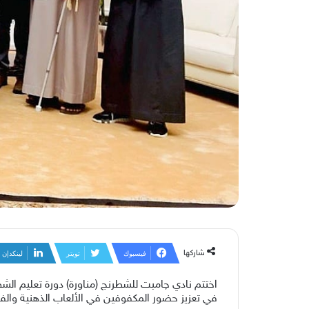
شاركها
فيسبوك
تويتر
لينكدإن
اختتم نادي چامبت للشطرنج (مناورة) دورة تعليم ا
في تعزيز حضور المكفوفين في الألعاب الذهنية والفك