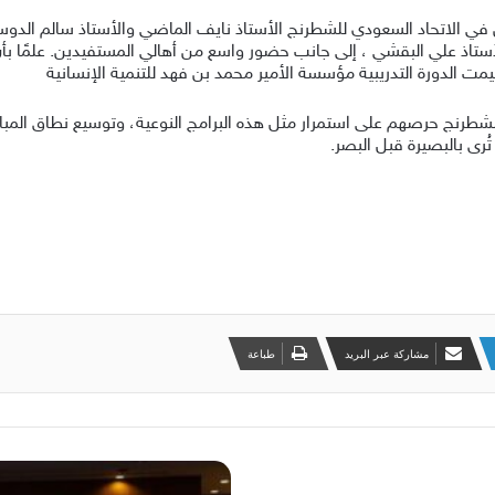
الاتحاد السعودي للشطرنج الأستاذ نايف الماضي والأستاذ سالم الدوسري ،
ضر صاحب صالة Q Nine الرياضية الأستاذ علي البقشي ، إلى جانب حضور واسع من أهالي المستفي
ت الدورة التدريبية مؤسسة الأمير محمد بن فهد للتنمية الإنسانية
للشطرنج حرصهم على استمرار مثل هذه البرامج النوعية، وتوسيع نطاق المب
رى بالبصيرة قبل البصر.
مشاركة عبر البريد
طباعة