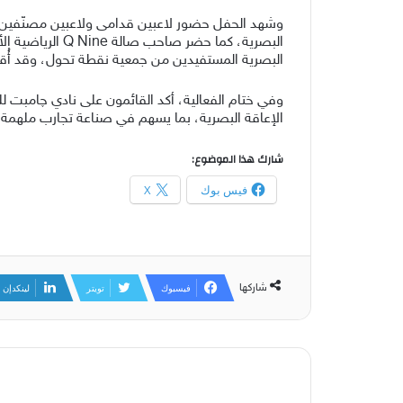
وشهد الحفل حضور لاعبين قدامى ولاعبين مصنّفين في 
البصرية، كما ح
البصرية المستفيدين من جمعية نقطة تحول، وقد أُقيم
وفي ختام الفعالية، أكد القائمون على نادي چامبت 
الإعاقة البصرية، بما يسهم في صناعة تجارب ملهمة تُ
شارك هذا الموضوع:
فيس بوك
X
شاركها
فيسبوك
تويتر
لينكدإن