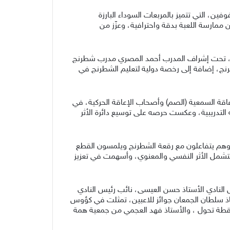
ن، التي تتميز بالمربعات السوداء البارزة
ممارسة اللعبة بدقة واحترافية، وعزّز من
ية، تحت إشراف المدرب أحمد المصري مدرب شطرنج
نج، إضافة إلى رخصة دولية لتعليم الشطرنج في
إعاقة السمعية (الصم) وأصحاب الإعاقة الحركية، في
التدريبية، وعكست حرصه على توسيع دائرة الأثر
 وهم يتفاعلون مع رقعة الشطرنج ويلمسون القطع
تشمل الأثر النفسي والمعنوي، وأسهمت في تعزيز
 النادي الأستاذ حسن العيسى، نائب رئيس النادي
تاذ سلطان الجمعان جوائز للاعبين، تمثلت في كؤوس
 نقطة تحول ، والأستاذ فهد العجمي من جمعية همة