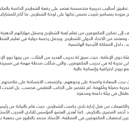
 تطبيق أساليب تدريبية متخصصة تعتمد على رقعة الشطرنج الخاصة بالمكفوفي
زودة بمسامير تثبيت تضمن ثباتها على لوحة الشطرنج، ما أتاح للمشاركين 
دف إلى تمكين المكفوفين من تعلم لعبة الشطرنج وصقل مهاراتهم الذهن
معتمد من الاتحاد الدولي للشطرنج. ويحمل رخصة دولية في تعليم الشطر
داخل المملكة الأردنية الهاشمية.
 بفئة ذوي الإعاقة، حيث سبق له تدريب العديد من الفئات، من بينها ذوو ال
ة ثاني تجربة له في تدريب المكفوفين، والتي شكّلت محطة مهمة في مسيرته 
 بروح احترافية وإنسانية عالية.
، حيث بدت السعادة واضحة على وجوههم، وارتسمت الابتسامة على ملامحهم
ربة جميلة ومُلهمة، لم تقتصر على الجانب التعليمي فحسب، بل امتدت ل
الأطفال في بيئة داعمة ومحفزة.
والكفيفات من قبل إدارة نادي جامبت للشطرنج، حيث قام بالنيابة عن رئيس
اذ أحمد المصري بالتكريم،. كما أهدى العضو المؤسس للنادي المدرب الأس
نفيذيين لجمعيات المكفوفين في المنطقة، الأستاذ محمد بالطيور من جمعية