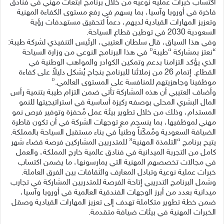
اكتساب خبرات عملية نوعية من خلال برنامج ابتعاث مهني في فنادق
فاخرة في أوروبا وآسيا، بما يسهم في رفع مستوى الكفاءة المهنية
وتعزيز المهارات القيادية لديهم، دعماً لتحقيق مستهدفات رؤية
السعودية 2030 في توطين قطاع السياحة.
وفي هذا السياق، قال سلطان العتيبي، الرئيس التنفيذي لشركة طيبة:
“نعتز بمشاركة “طيبة” في هذا البرنامج النوعي من وزارة السياحة
الذي يؤكد التزامنا بدعم وتمكين الكوادر والمواهب الوطنية في
القطاع. إتمام 26 من زملائنا للبرنامج بنجاح يُشكل دليلاً على كفاءة
موظفينا وجاهزيتهم للمنافسة على المستوى العالمي.”
وأضاف العتيبي أن هذه المشاركة تأتي ضمن التزام طيبة بتنمية رأس
المال البشري المحلي بوصفه ركيزة أساسية في استراتيجيتها للنمو
المستدام، وذلك من خلال تطوير بيئة عمل مُحفزة وتوفير فرص نمو
مهني لموظفيها، بما ينسجم مع توجهات الشركة في أن تكون قاطرة
الضيافة السعودية ومُمكّناً وطنياً في بناء مستقبل السياحة بالمملكة.
يتيح برنامج “التلمذة المهنية” للمتدربين المشاركين فرصة قضاء شهر
كامل من التجربة الميدانية في فنادق عالمية خارج المملكة، والعمل
في مجالات تخصصهم المهنية التي يمارسونها، ما يضمن اكتساب
خبرات عملية نوعية وتبادل المعارف والثقافات بين الفرق العاملة.
وشمل البرنامج التدريبي إتاحة الفرصة للمتدربين المشاركة في تجارب
ميدانية بعدد من أبرز الوجهات الفندقية العالمية في أوروبا وآسيا،
ضمن خطة تطوير متكاملة تهدف إلى تعزيز المهارات القيادية وصقل
الخبرات المهنية في بيئات ضيافة متقدمة.