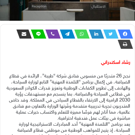
رشاد اسكندراني
نجح 26 متدربًا من منسوبي فنادق شركة “طيبة”، الرائدة في قطاع
الضيافة، في إكمال برنامج “التلمذة المهنية” التابع لوزارة السياحة،
والهادف إلى تطوير الكفاءات الوطنية وتعزيز قدرات الكوادر السعودية
في قطاعي السياحة والضيافة، بما ينسجم مع مستهدفات رؤية
2030 الرامية إلى الارتقاء بالقطاع السياحي في المملكة. وقد خاض
المتدربون تجربة تدريبية متقدمة وفّرتها الوزارة بالتعاون مع فنادق
عالمية، مما أتاح لهم فرصًا مميزة للتعلم واكتساب خبرات عملية
مباشرة في بيئات عمل فندقية احترافية.
يعد برنامج “التلمذة المهنية” أحد المبادرات الاستراتيجية لوزارة
السياحة، إذ يتيح للمواهب الوطنية من موظفي قطاع الضيافة