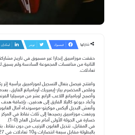
شاركها
فيسبوك
تويتر
لينكدإن
تعادلات.
وافتتح فيصل بنغال التسجيل لموزامبيق برأسية إثر ركلة ركنية نفذها جيني كاتامو (37)، قبل إ
وقلص المخضرم بيار-إيميريك أوباميانغ الفارق، بعدما ت
وأصبح أوباميانغ اللاعب الرابع عشر من مرسيليا الفرنسي تسجيلا لهدف في المسابقة منذ 1992، وهو 
وأعاد ديوغو كاليلا الفارق إلى هدفين، بإضافة هدف ثال
وأنعش البديل أليكس موكيتو-موسونداه آمال الغابون ب
خسارة في الجولة الأولى أمام ساحل العاج (0-1).