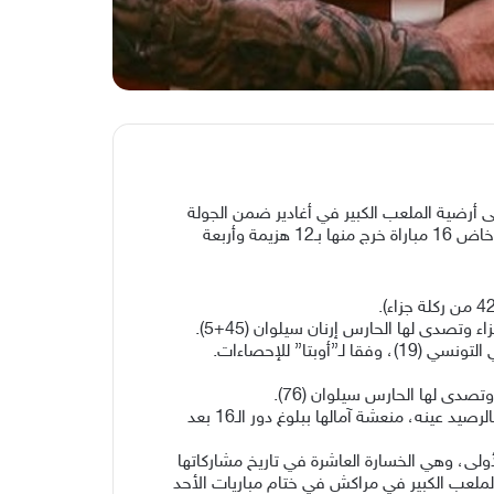
وق في تاريخ مشاركتها ببطولة كأس الأمم الإفريقية لكرة القدم، بتخطيها الغابون 3-2 الأحد، على أرضية الملعب الكبير في أغادير ضمن الجولة
الثانية من منافسات المجموعة السادسة.ولم يسبق للمنتخب الموزامبيقي تحقيق أي انتصار في البطولة القارية سابقا، علما أنه خاض 16 مباراة خرج منها بـ12 هزيمة وأربعة
صدى لها الحارس إرنان سيلوان (45+5).
دى لها الحارس سيلوان (76).
ورفعت موزامبيق رصيدها إلى ثلاث نقاط في المركز الثاني مؤقتا، بفارق الأهداف عن ساحل العاج المتصدرة والكاميرون الثالثة بالرصيد عينه، منعشة آمالها ببلوغ دور الـ16 بعد
ن نقاط، بتجرّعها خسارتها الثانية تواليا بعد السقوط أمام الكاميرون (0-1) في الجولة الأولى، وهي الخسارة العاشرة في تاريخ مشاركاتها
اج والكاميرون على الملعب الكبير في مراكش في ختام مباريات الأحد