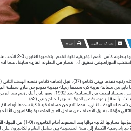
مشاركة عبر البريد
طباعة
حققت موزامبيق إنجازا غير مسب
ضافة كاتامو نفسه الهدف الثاني (42 من ركلة جزاء).
ابع من مسافة قريبة كرة سددها زميله ديدييه ندونغ من خارج منطقة الجزاء وت
ثاني أعلى رقم بعد الترجي التونسي (19)، وفقا لـ”أوبتا” للإحصاءات.
ث برأسية إثر عرضية من الجهة اليسرى للجناح ويتي (52).
تسجيله الهدف الثاني، بعدما تابع من مسافة قريبة كرة سددها أوباميانغ وتص
في المقابل، تتذيل الغابون الترتيب من دو
بالبطولة مقابل سبعة انتصارات و10 تعادلات في 27 مباراة.وتتجه الأنظار إلى قمة المجموعة بين ساحل الع