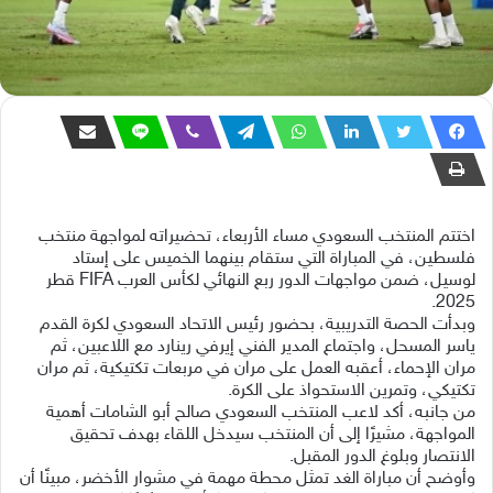
اختتم المنتخب السعودي مساء الأربعاء، تحضيراته لمواجهة منتخب
فلسطين، في المباراة التي ستقام بينهما الخميس على إستاد
لوسيل، ضمن مواجهات الدور ربع النهائي لكأس العرب FIFA قطر
2025.
وبدأت الحصة التدريبية، بحضور رئيس الاتحاد السعودي لكرة القدم
ياسر المسحل، واجتماع المدير الفني إيرفي رينارد مع اللاعبين، ثم
مران الإحماء، أعقبه العمل على مران في مربعات تكتيكية، ثم مران
تكتيكي، وتمرين الاستحواذ على الكرة.
‎من جانبه، أكد لاعب المنتخب السعودي صالح أبو الشامات أهمية
المواجهة، مشيرًا إلى أن المنتخب سيدخل اللقاء بهدف تحقيق
الانتصار وبلوغ الدور المقبل.
‎وأوضح أن مباراة الغد تمثل محطة مهمة في مشوار الأخضر، مبينًا أن