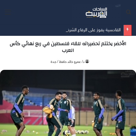
بحث
الق
عن
القادسية يفوز على الرفاع الشرقي بسداسية في آخر مبارياته الودية قُبيل انطلاق الدوري
الأخضر يختتم تحضيراته للقاء فلسطين في ربع نهائي كأس
العرب
د/ عمرو خالد حافظ / جدة