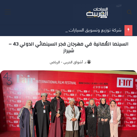
بحث
الق
عن
شركة توزيع وتسويق السيارات المحدودة تسلّط الضوء على سيارة HAVAL V7 موديل 2027 ضمن عرض الأصفار الثلاثة
السينما العُمانية في مهرجان فجر السينمائي الدولي 43 –
شيراز
د. أشواق الحربي - الرياض