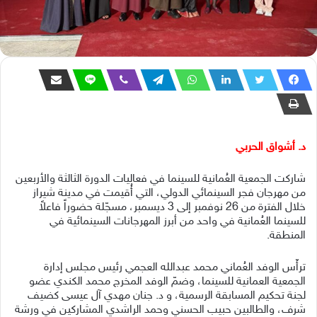
د. أشواق الحربي
شاركت الجمعية العُمانية للسينما في فعاليات الدورة الثالثة والأربعين
من مهرجان فجر السينمائي الدولي، التي أُقيمت في مدينة شيراز
خلال الفترة من 26 نوفمبر إلى 3 ديسمبر، مسجّلة حضوراً فاعلاً
للسينما العُمانية في واحد من أبرز المهرجانات السينمائية في
المنطقة.
ترأّس الوفد العُماني محمد عبدالله العجمي رئيس مجلس إدارة
الجمعية العمانية للسينما، وضمّ الوفد المخرج محمد الكندي عضو
لجنة تحكيم المسابقة الرسمية، و د. جنان مهدي آل عيسى كضيف
شرف، والطالبين حبيب الحسني وحمد الراشدي المشاركين في ورشة