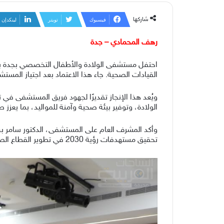
شاركها
فيسبوك
تويتر
لينكدإن
رهف المحمادي – جدة
احتفل مستشفى الولادة والأطفال التخصصي بجدة بح
القيادات الصحية. جاء هذا الاعتماد بعد اجتياز المستشفى لمعايير منظمة الصحة العالمية (WHO) 
ويُعد هذا الإنجاز تقديرًا لجهود فريق المستشفى في
الولادة، وتوفير بيئة صحية وآمنة للمواليد، بما يعزز
وأكد المشرف العام على المستشفى، الدكتور سامر بن
تحقيق مستهدفات رؤية 2030 في تطوير القطاع الصحي وبناء جيل سليم جسديًا وعقليًا.