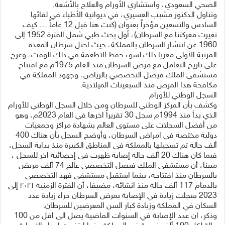
الصحي السعودي، واستشاري الأورام والعلاج بالأشعة.
وتناول الدكتور مشبب العسيري، في ديوانية الأطباء في لقائها
السادس والتسعين مؤخراً بعنوان (كنت هنا قبل 12 عاماً … كيف
تغيرت معركتنا مع السرطان)، أول بحث طبي شمل الفترة 1952 إلى
1960 عن انتشار السرطان بالمملكة، حيث احتل سرطان المعدة
المرتبة الأولى معزيا ذلك لسوء حفظ الاطعمة في ذلك الوقت، وعرج
على تاريخ التعامل مع مرض السرطان منذ العام 1975م مع افتتاح
مستشفى الملك فيصل التخصصي بالرياض، وجهود المملكة في
مكافحة هذا المرض منذ السبعينات الميلادية.
السجل الوطني للأورام
وكشف بأن المركز الوطني للسرطان ومن خلال السجل الوطني للأورام
الذي بدأ منذ 1994م سجل 30 تقريراً اخرها في العام 2023م، وهو
من أفضل السجلات على مستوى العالم بشهادة مراكز وجمعيات
دولية مختصة في امراض السرطان، وأوضح السجل بأن هناك 400
ألف حالة تم تسجيلها بالمملكة في المناطق الكبيرة منذ بداية السجل،
فيما كان هناك 20 ألف حالة إصابة ظهرت في إحصائية اخر للسجل ،
مبينا، أن مستشفى الملك فيصل التخصصي عالج 74 ألف مريض
بالسرطان منذ افتتاحه، بينما استقبل مستشفى فهد التخصصي
بالدمام 117 ألف حالة منذ انشائه، مضيفا، أن الفترة الزمنية ٢٠٢١ إلى
2023 سجلت زيادة في الإصابة بمرض السرطان جراء زيادة عدد
السكان في المملكة وزيادة كبار السن المعرضين للسرطان.
وذكر، ان عدد الإصابة في السنوات الماضية يصل الى اقل من 100