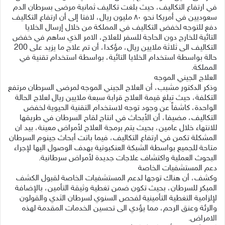
في ارتفاع التكاليف، حيث بلغت تكاليف ثمانية مرضى بسرطان الدم
سعوديين في أمريكا نحو ٨٠ مليون ريال، لافتا إلى أن ارتفاع التكاليف
دفع للتوجه لخفض التكاليف في المملكة من خلال إرسال الخلايا
التائية للخارج دون الحاجة للسفر للعلاج، الامر الذي ساهم في خفض
التكاليف الى ثلاثة ملايين ريال، مؤكدا، أن تم علاج ما يزيد على 200
حالة بواسطة استخدام الخلايا التائية، بواسطة استخدام تقنية في
المملكة.
العلاج الجيني الموجه
وذكر الدكتور مشبب، أن العلاج الجيني الموجه لمرضى السرطان مرتفع
التكلفة، حيث تبلغ قيمة العلاج قرابة سبعة ملايين ريال لعلاج الحالة
الواحدة، كاشفاً عن وجود توجه لاستخدام التقنية الحيوية لخفض
التكاليف، مضيفا، أن الأبحاث في انتاج لقاح السرطان في طريقها
للانتهاء خلال عامين، بحيث يتم برمجة العلاج لأمراض معينة، بيد ان
المشكلة تكمن في ارتفاع التكاليف، فيما باتت أبحاث جينوم السرطان
متاحة للجميع بواسطة الشبكة العنكبوتية بهدف الوصول اليها لإجراء
البحوث العملية واكتشاف علاجات جديدة لأمراض سرطانية.
دعم المستشفيات الخاصة
وكشف، أن هناك توجها لدعم المستشفيات الخاصة لقبول الكشف
المبكر للسرطان، بحيث تكون ضمن تغطية وثيقة التأمين، بالإضافة
لإلزامية التغطية التأمينية لفحص السنوي لسرطان الثدي والقولون
والرئة وعنق الرحم، مما يؤدي الى تحسين الخدمات المقدمة لهذه
الامراض.