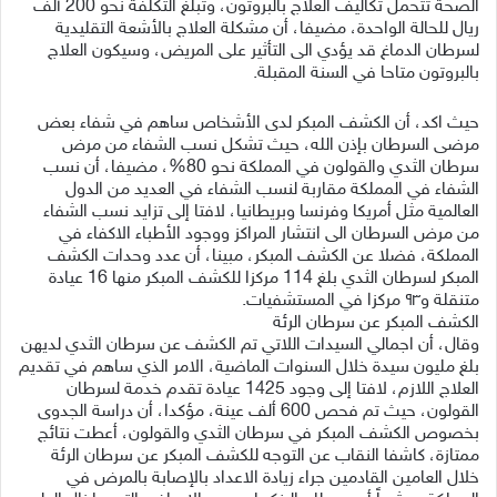
الصحة تتحمل تكاليف العلاج بالبروتون، وتبلغ التكلفة نحو 200 ألف
ريال للحالة الواحدة، مضيفا، أن مشكلة العلاج بالأشعة التقليدية
لسرطان الدماغ قد يؤدي الى التأثير على المريض، وسيكون العلاج
بالبروتون متاحا في السنة المقبلة.
حيث اكد، أن الكشف المبكر لدى الأشخاص ساهم في شفاء بعض
مرضى السرطان بإذن الله، حيث تشكل نسب الشفاء من مرض
سرطان الثدي والقولون في المملكة نحو 80%، مضيفا، أن نسب
الشفاء في المملكة مقاربة لنسب الشفاء في العديد من الدول
العالمية مثل أمريكا وفرنسا وبريطانيا، لافتا إلى تزايد نسب الشفاء
من مرض السرطان الى انتشار المراكز ووجود الأطباء الاكفاء في
المملكة، فضلا عن الكشف المبكر، مبينا، أن عدد وحدات الكشف
المبكر لسرطان الثدي بلغ 114 مركزا للكشف المبكر منها 16 عيادة
متنقلة و٩٣ مركزا في المستشفيات.
الكشف المبكر عن سرطان الرئة
وقال، أن اجمالي السيدات اللاتي تم الكشف عن سرطان الثدي لديهن
بلغ مليون سيدة خلال السنوات الماضية، الامر الذي ساهم في تقديم
العلاج اللازم، لافتا إلى وجود 1425 عيادة تقدم خدمة لسرطان
القولون، حيث تم فحص 600 ألف عينة، مؤكدا، أن دراسة الجدوى
بخصوص الكشف المبكر في سرطان الثدي والقولون، أعطت نتائج
ممتازة، كاشفا النقاب عن التوجه للكشف المبكر عن سرطان الرئة
خلال العامين القادمين جراء زيادة الاعداد بالإصابة بالمرض في