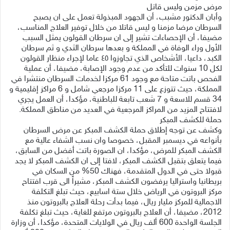
مرض مزمن وليس قاتل
وأبان الدكتور مشبب، أن الجهود المبذولة تعمل على ان يصبح
السرطان مرضا مزمنا و ليس قاتلا من خلال توفير العلاج المناسب،
مضيفا، أن الإحصاءات تشير إلى ان سرطان القولون يمثل السبب
الأول وراء الوفاة في المملكة و بعدها سرطان الثدي و ثم سرطان
الكبد، داعيا، الأشخاص الذي تجاوزوا ٤٥ عاما لإجراء منظار القولون
لكل 10 سنوات للتأكد من عدم وجود الإصابة، مضيفا، أن عملية
الفحص باتت متاحة مع وجود 61 مركزا لخدمات السرطان منتشرا في
المملكة، حيث تتوزع على 11 مركزا مرجعي شامل و 6 مراكز إقليمية و
34 قسم للاسعة و 7 شعب تابعة للباطنية، مؤكدا، أن العمل يجري
لافتتاح المزيد من المراكز المرجعية في العديد من مناطق المملكة.
حملة للكشف المبكر
وكشف عن توجه إطلاق حملة الكشف المبكر عن مرض السرطان
بأنواعه في ديسمبر المقبل، خصوصا وان نسب الشفاء عالية مع
الكشف المبكر للمرض، مؤكدا، ان الصورة باتت أفضل من السابق،
فيما يتعلق بتقبل الكشف المبكر، لافتا إلى ان الكشف المبكر لا يجد
قبولا حتى في الدول المتقدمة، فهناك 50% من السكان في
بريطانيا واستراليا يرفضون الكشف المبكر، مشيراً الى قرب افتتاح
مركز البروتون في الرياض خلال ستة اسابيع، حيث تبلغ التكلفة
الاجمالية للمركز مليار ريال، فيما بدأت رحلة العلاج بالبروتون منذ
2012، مضيفا، أن العلاج بالبروتون مرتفع للغاية، حيث تبلغ تكلفة
الجلسة الواحدة 600 ألف ريال في الولايات المتحدة، مؤكدا، أن وزارة