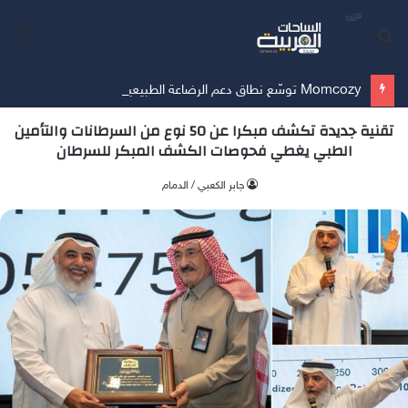
بحث
الق
عن
Momcozy توسّع نطاق دعم الرضاعة الطبيعية في الشرق الأوسط
تقنية جديدة تكشف مبكرا عن 50 نوع من السرطانات والتأمين
الطبي يغطي فحوصات الكشف المبكر للسرطان
جابر الكعبي / الدمام