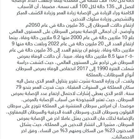
حالة لكل 100 ألف نسمة في المملكة بينما ارتفعت اعداد الإصابة
لتصل الى 135 حالة لكل 100 ألف نسمة، مضيفا، أن الأسباب
الكامنة وراء الزيادة في الإصابة زيادة العمر وزيادة الكشف المبكر
والتشخيص وزيادة سلوك التدخين.
ارتفاع حالات السرطان إلى 35 مليون حالة في عام 2050م
وأوضح، أن اجمالي الإصابة بمرض السرطان على المستوى العالمي
بلغ 10 ملايين حالة في عام 2000 منها 6.2 ملايين حالة وفاة، بينما
ارتفاع العدد الى 20 مليون حالة في عام 2022 وبلغت حالة منها 9
ملايين حالة وفاة، يتوقع ان يرتفع العدد إلى 35 مليون حالة في عام
٢٠٥٠ منها 8.5 ملايين حالة وفاة، مبينا، أن حالات الوفاة بمرض
السرطان في تراجع على المستوى العالمي، حيث كشفت دراسة
شملت الفترة 1990 إلى 2017 انخفاض الوفاة بمرض السرطان.
أنواع السرطانات بالمملكة
ولفت، أن وزارة الصحة نشرت تقرير يتناول العمر الذي يصل اليه
سكان المملكة في السنوات المقبلة، حيث قدرت العمر بنحو 79
سنة، الامر الذي يعطي إشارات لاحتمال ارتفاع عدد الإصابة بمرض
السرطان، حيث تعتبر الشيخوخة من أسباب الإصابة بالمرض،
موضحا، أن امراض سرطان المنتشرة في المملكة تتوزع على سرطان
القولون وسرطان الثدي وسرطان الغدة الدرقية والسرطان الليمفاوي،
بالإضافة لذلك فان التدخين يمثل عاملا اخر في الإصابة بمرض
السرطان، مشيرا الى انتشار التدخين في المملكة، حيث يشكل
المدخنون 23% من السكان ومنهم 3% من النساء، وفق اخر
الاحصائيات.