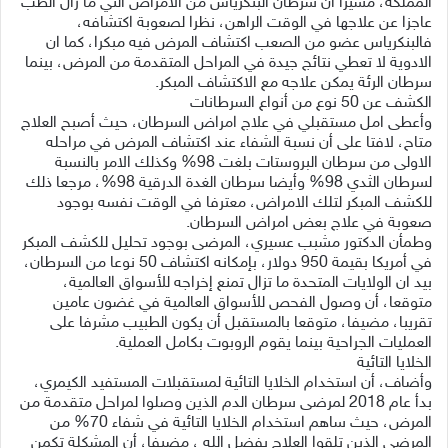
المملكة، مشيراً أن سرطان البنكرياس من الامراض التي ما زال الطب
عاجزا عن علاجها في الوقت الراهن، نظرا لصعوبة اكتشافه،
فالبنكرياس عضو من الصعب اكتشاف المرض فيه مبكرا، كما ان
الادوية لا تعطي نتائج جيدة في المراحل المتقدمة من المرض، بينما
سرطان الرئة يمكن علاجه مع الاكتشاف المبكر.
الكشف عن 50 نوع من أنواع السرطانات
وأعطى امل مستقبلي في علاج امراض السرطان، حيث أصبح العلاج
متاح، لافتا على أن نسبة الشفاء عند اكتشاف المرض في مراحله
الاولى من سرطان البروستات بلغت 98% وكذلك الامر بالنسبة
لسرطان الثدي 98% وأيضا سرطان الغدة الدرقية 98%، مرجعا ذلك
للكشف المبكر لتلك الامراض، معترفا في الوقت نفسه بوجود
صعوبة في علاج بعض امراض السرطان.
وطمأن الدكتور مشبب عسيري، المرضى بوجود تحليل للكشف المبكر
في أمريكا بقيمة 950 دولار، بإمكانه اكتشاف 50 نوعا من السرطان،
بيد ان الولايات المتحدة ما تزال تمنع إخراجه للأسواق العالمية،
متوقعا، أن وصول الفحص للأسواق العالمية في غضون عامين
تقريبا، مضيفا، متوقعا بالمستقبل أن يكون الطبيب مشرفا على
العمليات الجراحية بينما يقوم الروبوت بكامل العملية.
الخلايا التائية
وأضاف، أن استخدام الخلايا التائية لمستقبلات المستفيد الكيمري،
بدأ عام 2018 لمرضى سرطان الدم الذين وصلوا لمراحل متقدمة من
المرض، حيث ساهم استخدام الخلايا التائية في شفاء 70% من
المرضى الذين تلقوا العلاج بفضل الله ، مضيفا، أن المشكلة تكمن