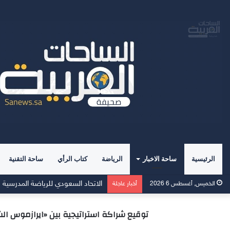
الرئيسية
ساحة الاخبار
الرياضة
كتاب الرأي
ساحة التقنية
لندن تتقدم رسميًا بملف استضافة بطول
الخميس, أغسطس 6 2026
أخبار عاجلة
توقيع شراكة استراتيجية بين «ايرازموس ال