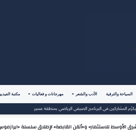
السياحة والترفية
الأدب والشعر
مهرجانات و فعاليات
مكتبة الفيديو
ة العالم لألعاب القوى 2029
شرق الأوسط للاستثمار» و«أتقن القابضة» لإطلاق سلسلة «ايرازمو