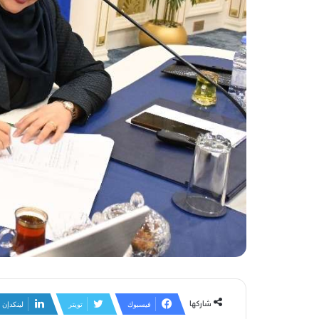
شاركها
فيسبوك
تويتر
لينكدإن