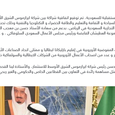
تقبلية للسعودية، تم توقيع اتفاقية شراكة بين شركة ايرازموس الشرق ال
حة و الثقافة والتعليم والطاقة الخضراء و التكنلوجيا والتقنية وذلك ت
لتجارية السعودية في الرياض، بدعم من سعادة الأستاذ حسن بن معجب ال
عة العطيشان القابضة ورئيس مجلس الأعمال السعودي السلوفاكي ، و عدد م
وضية الأوروبية في إقليم بازليكاتا ايطاليا و ممثلي اتحاد الصناعات الأ
مار و عدد من اصحاب الأعمال الأوروبية من الشركات الايطالية والسولفاكية ذا
 حسن رئيس شركة ايرازموس الشرق الأوسط للاستثمار، والأستاذة لينا الق
ثل مساهمة رائدة في التعاون بين القطاعين الخاص والحكومي والغير ربحي 