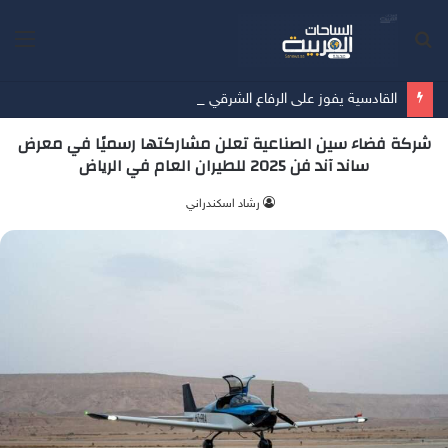
بحث
الق
عن
القادسية يفوز على الرفاع الشرقي بسداسية في آخر مبارياته الودية قُبيل انطلاق الدوري
شركة فضاء سين الصناعية تعلن مشاركتها رسميًا في معرض
ساند آند فن 2025 للطيران العام في الرياض
‫رشاد اسكندراني