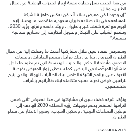
في هذا الحدث تمثل خطوة مهمة لإبراز القدرات الوطنية في مجال
الطيران، وقال:
“إن وجودنا في معرض ساند آند فن يعكس جاهزية الشركة
للمساهمة في بناء صناعة طيران سعودية متقدمة. ما وصلنا إليه
اليوم هو ثمرة شغف كبير بالطيران، وبيئة داعمة وفرّتها رؤية 2030،
وتشجع الشباب على الابتكار وتحويل أفكارهم إلى مشاريع صناعية
حقيقية.”
وستعرض فضاء سين خلال مشاركتها أحدث ما وصلت إليه في مجال
الطيران التجريبي، بما في ذلك مراحل تصنيع الطائرات، وتقنيات
التجميع، وأنظمة التحكم، والتجارب الهندسية التي تم تطويرها داخل
منشأتها المرخّصة في الرياض. كما سيحظى زوار المعرض بفرصة
التعرف على برنامج الشركة الخاص ببناء الطائرات للهواة، والذي يتيح
للراغبين خوض تجربة عملية متكاملة لبناء طائراتهم بإشراف
متخصصين.
وتؤكد شركة فضاء سين أن مشاركتها في هذا المعرض تأتي ضمن
التزامها المستمر بدعم توجهات رؤية المملكة 2030 الهادفة إلى
توطين الصناعات النوعية، وتمكين الشباب، وتعزيز الابتكار في قطاع
الطيران.
شارك هذا الموضوع: