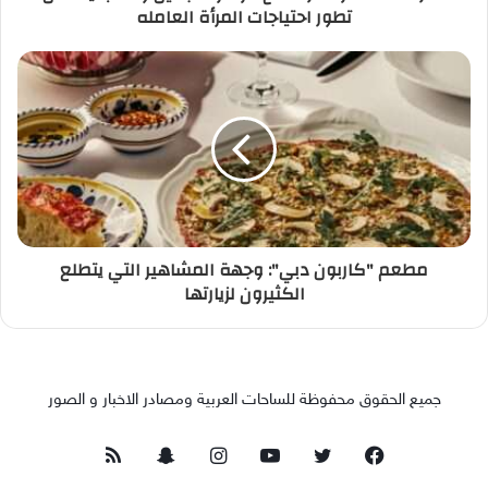
تطور احتياجات المرأة العامله
مطعم "كاربون دبي": وجهة المشاهير التي يتطلع
الكثيرون لزيارتها
جميع الحقوق محفوظة للساحات العربية ومصادر الاخبار و الصور
فيسبوك
تويتر
يوتيوب
انستقرام
سناب
ملخص