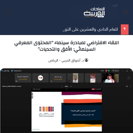
بحث
الق
عن
للعام الحادي والعشرين على التوالي "جارتنر" تصنّف"" TrendAI ضمن فئة "القادة" في حماية الأجهزة المتصلة
اللقاء الافتراضي لمبادرة سينماء “المحتوى المعرفي
السينمائي: الأفق والتحديات”
د. أشواق الحربي - الرياض