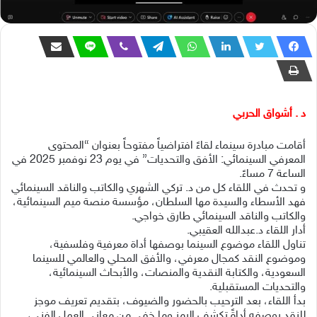
د . أشواق الحربي
أقامت مبادرة سينماء لقاءً افتراضياً مفتوحاً بعنوان “المحتوى
المعرفي السينمائي: الأفق والتحديات” في يوم 23 نوفمبر 2025 في
الساعة 7 مساءً.
و تحدث في اللقاء كل من د. تركي الشهري والكاتب والناقد السينمائي
فهد الأسطاء والسيدة مها السلطان، مؤسسة منصة ميم السينمائية،
والكاتب والناقد السينمائي طارق خواجي.
أدار اللقاء د.عبدالله العقيبي.
تناول اللقاء موضوع السينما بوصفها أداة معرفية وفلسفية،
وموضوع النقد كمجال معرفي، والأفق المحلي والعالمي للسينما
السعودية، والكتابة النقدية والمنصات، والأبحاث السينمائية،
والتحديات المستقبلية.
بدأ اللقاء، بعد الترحيب بالحضور والضيوف، بتقديم تعريف موجز
للنقد بوصفه أداةً تكشف الرمز وما خفي من معاني العمل الفني،