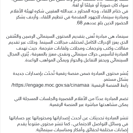
سواء كان صورةً أو فيلمًا أو لغةً.
في ختام اللقاء، وجه المحاور د.عبدالله العقيبي شكره لهيئة الأفلام
ومبادرة سينماء للجهود المقدمة في تنظيم اللقاء، وأردف بشكر
الحضور الذين بلغ عددهم 68.
سينماء هي مبادرة تُعنى بتقديم المحتوى السينمائي الرصين والمُتقن
الذي يعزز الإدراك الكامل لمختلف مجالات السينما. وذلك عبر تقديم
مقالات وكتب وترجمات ومجلات ولقاءات مترجمة. حيث تهدف
المبادرة لتأسيس حراك سينمائي ونقدي معزز بالمعرفة، يُثري المجال
السينمائي ويحفز التفاعل والحوار ويمكّن المواهب الواعدة.
يُنشر محتوى المبادرة ضمن منصة رقمية تُحدّث بإصدارات جديدة
بشكل مستمر.
رابط المنصة الرقمية: https://engage.moc.gov.sa/cinamaa/
تضم المبادرة عددًا من الأفلام القصيرة والجلسات المسجلة التي
يمكن مشاهدتها مباشرة عبر المنصة الرقمية.
تنشر المبادرة تحديثات عن أحدث إصداراتها ومحتوياتها عبر حساباتها
في وسائل التواصل الاجتماعي، كما تنشر محتوى متنوعاً يقدم
إضاءات مختلفة لحقائق وأفكار ومناسبات سينمائية.