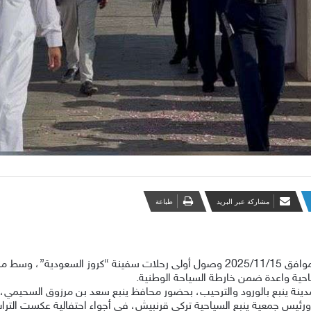
مشاركة عبر البريد
طباعة
شهد ميناء ينبع التجاري، اليوم السبت 1447/5/24 الموافق 2025/11/15 وصول أولى رحلات 
ياحية واعدة ضمن خارطة السياحة الوطنية.
 بمدينة ينبع بالورود والترحيب، بحضور محافظ ينبع سعد بن مرزوق السحيمي
رئيس جمعية ينبع السياحية تركي قرنبيش، في أجواء احتفالية عكست التراث