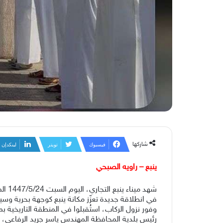
شاركها
فيسبوك
تويتر
لينكدإن
ينبع – راويه الصبحي
في انطلاقة جديدة تعزّز مكانة ينبع كوجهة بحرية وس
وفور نزول الركاب، استُقبلوا في المنطقة التاريخية
رئيس بلدية المحافظة المهندس ياسر جريد الرفاعي، و