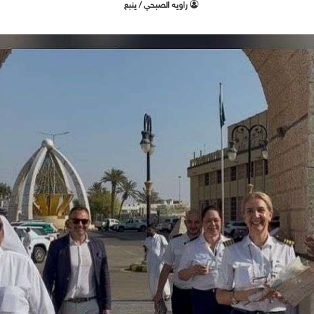
راويه الصبحي / ينبع