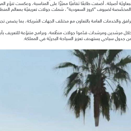
ينبعاويّة أصيلة، أضفت طابعًا ثقافيًا مميّزًا على المناسبة، وعكست تنوّع ا
 المخصّصة لضيوف “كروز السعودية”، شملت جولات تعريفيّة بمعالم المنطقة ال
افق والخدمات العامة بالتعاون مع مختلف الجهات الشريكة، بما يضمن تجربة
لال مرشدين ومرشدات قدّموا جولات منظّمة، وبرامج متنوّعة للتعريف بأبرز
من جدول سياحي يستهدف تعزيز السياحة البحريّة في المملكة.