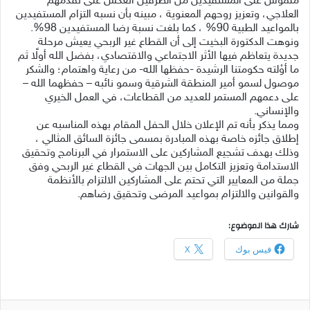
ملموس على المستفيدين من الطرفين انعكس على تقدمهم
العلاجي، وتعزيز روحهم المعنوية ، مبينه بأن نسبه التزام المستفيدين
بالمواعيد الطبية 90% ، كما بلغت نسبة رضا المستفيدين 98%.
ونوهت الدكتورة البخيت إلى أن القطاع غير الربحي يعيش مرحلة
جديدة يتعاظم فيها الأثر الاجتماعي والاقتصادي، بفضل الله أولًا ثم
ما أوْلته حكومتنا الرشيدة -حفظها الله- من رعاية واهتمام؛ والشكر
موصول لسمو أمير المنطقة الشرقية وسمو نائبه – حفظهما الله –
على دعمهم المستمر للعديد من القطاعات، في العمل الخيري
والإنساني.
ومما يذكر بأنه تم الإعلان خلال الحفل المقام بهذه المناسبه عن
إطلاق جائزه خاصة بهذه المبادرة بمسمى جائزة السائق المثالي ،
وذلك بهدف تشجيع المشاركين على الاستمرار في البرنامج وتحقيق
الاستدامة وتعزيز التكامل بين الجهات في القطاع غير الربحي وفق
جملة من المعايير التي تحتم على المشاركين الالتزام بالأنظمة
والقوانين والالتزام بمواعيد المرضى وتحقيق رضاهم.
شارك هذا الموضوع:
فيس بوك
X