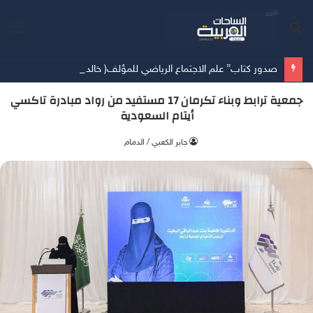
بحث
الق
عن
صدور كتاب” علم الاجتماع الرياضي للمؤلف( خالد الدوس)
جمعية ترابط وبناء تكرمان 17 مستفيد من رواد مبادرة تاكسي
أيتام السعودية
جابر الكعبي / الدمام