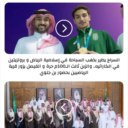
السراج يطير بذهب السباحة في إسلامية الرياض و برونزيتين
في الكاراتيه.. والزبن ثالث الـ100م حرة و الفيصل يزور قرية
الرياضيين بحضور بن جلوي