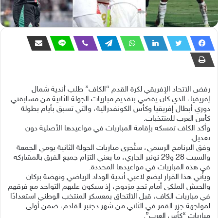
رفض الاتحاد الإفريقي لكرة القدم “الكاف” طلب أندية شمال
إفريقيا، الذي كان يقضي بتقديم مباريات الجولة الثانية من مسابقتي
دوري أبطال إفريقيا وكأس الكونفدرالية، والتي تسبق بأيام بطولة
كأس العرب للمنتخبات.
وأكد الكاف تمسكه بإقامة المباريات في مواعيدها الأصلية دون
تعديل.
وفق البرنامج الرسمي، ستُجرى مباريات الجولة الثانية يومي الجمعة
والسبت 28 و29 نونبر الجاري، ما يعني التزام جميع الفرق بالمشاركة
في هذه المباريات في مواعيدها المحددة.
ويأتي هذا القرار ليضع لاعبي أندية الوداد الرياضي ونهضة بركان
والجيش الملكي أمام تحدٍ مزدوج، إذ سيكون عليهم التواجد مع فرقهم
في مباريات الكاف، قبل الالتحاق بمعسكر المنتخب الوطني استعدادًا
لمواجهة جزر القمر في الثاني من شهر دجنبر القادم، ضمن أولى
مباريات “كأس العرب”.