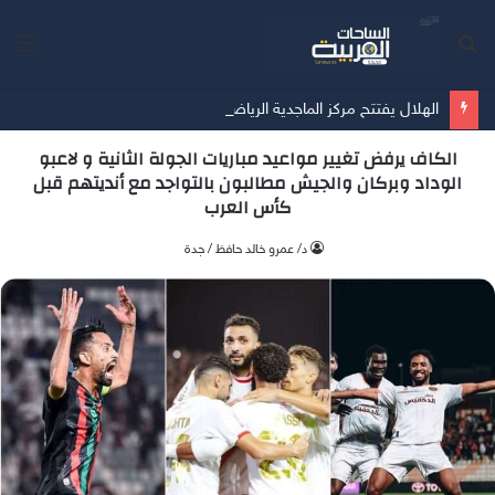
بحث
الق
عن
الهلال يفتتح مركز الماجدية الرياضي.. مقرًا جديدًا للفريق الأول
الكاف يرفض تغيير مواعيد مباريات الجولة الثانية و لاعبو
الوداد وبركان والجيش مطالبون بالتواجد مع أنديتهم قبل
كأس العرب
د/ عمرو خالد حافظ / جدة