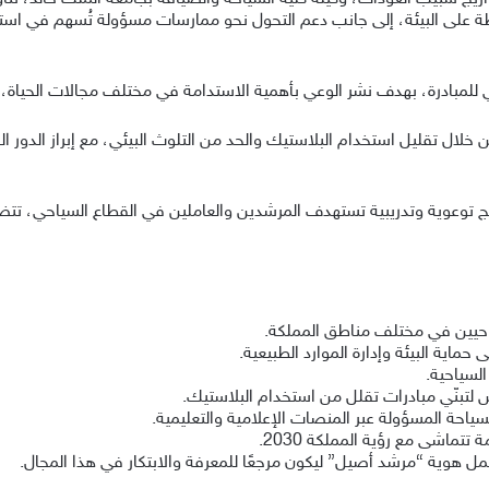
فظة على البيئة، إلى جانب دعم التحول نحو ممارسات مسؤولة تُسهم في استد
عي للمبادرة، بهدف نشر الوعي بأهمية الاستدامة في مختلف مجالات الحياة
ن خلال تقليل استخدام البلاستيك والحد من التلوث البيئي، مع إبراز الدور 
امج توعوية وتدريبية تستهدف المرشدين والعاملين في القطاع السياحي، تتضم
احيين في مختلف مناطق المملكة.
حماية البيئة وإدارة الموارد الطبيعية.
لسياحية.
 لتبنّي مبادرات تقلل من استخدام البلاستيك.
احة المسؤولة عبر المنصات الإعلامية والتعليمية.
تماشى مع رؤية المملكة 2030.
مل هوية “مرشد أصيل” ليكون مرجعًا للمعرفة والابتكار في هذا المجال.