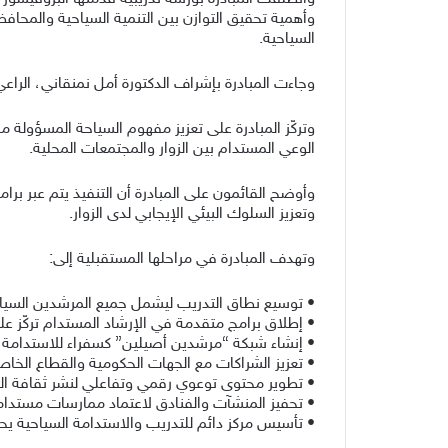
وأهمية تحقيق التوازن بين التنمية السياحية والمحا
السياحية.
وجاءت المبادرة بإشراف الدكتورة أمل نمنقاني، الرا
وتركّز المبادرة على تعزيز مفهوم السياحة المسؤولة م
الوعي المستدام بين الزوار والمجتمعات المحلية.
وأوضح القائمون على المبادرة أن التنفيذ يتم عبر بر
وتعزيز السلوك البيئي الإيجابي لدى الزوار.
وتهدف المبادرة في مراحلها المستقبلية إلى:
• توسيع نطاق التدريب ليشمل جميع المرشدين السي
• إطلاق برامج متقدمة في الإرشاد المستدام تركّز على 
• إنشاء شبكة “مرشدين أصيلين” كسفراء للاستدامة ا
• تعزيز الشراكات مع الجهات الحكومية والقطاع الخاص
• تطوير محتوى توعوي رقمي وتفاعلي لنشر ثقافة السي
• تحفيز المنشآت والفنادق لاعتماد ممارسات مستدامة ت
• تأسيس مركز دائم للتدريب والاستدامة السياحية يح