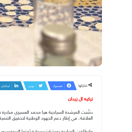
شاركها
فيسبوك
تويتر
لينكدإن
تركيه ال زيدان
دشّنت المرشدة السياحية هيا محمد العسيري مبادرة ن
العلاقة، في إطار دعم الجهود الوطنية لتحقيق التنمية
وانطلقت المبادرة بورشة تدريبية قدّمتها البروفيسور