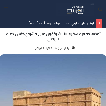
بحث
الق
عن
لوكا زيدان يطوي صفحة غرناطة ويبدأ تحدياً جديداً مع ليغانيس
أعضاء جمعيه سفراء التراث يقفون على مشروع خفس دغره
الزراعي
مها الرميح (سفيرة التراث) الرياض