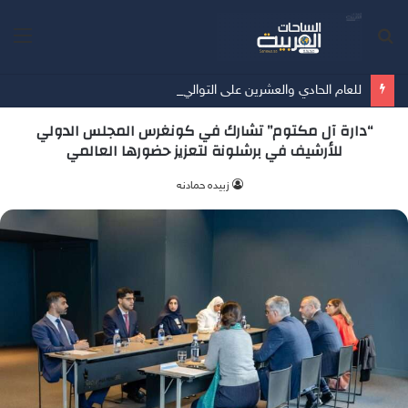
بحث
الق
عن
للعام الحادي والعشرين على التوالي "جارتنر" تصنّف"" TrendAI ضمن فئة "القادة" في حماية الأجهزة المتصلة
“دارة آل مكتوم” تشارك في كونغرس المجلس الدولي
للأرشيف في برشلونة لتعزيز حضورها العالمي
زبيده حمادنه