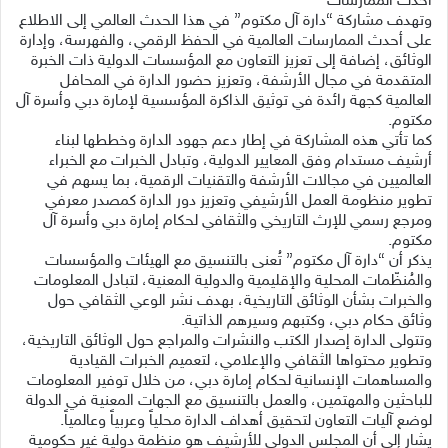
أحدث الممارسات
وتهدف مشاركة “دارة آل مكتوم” في هذا الحدث العالمي إلى الاطلاع
على أحدث الممارسات العالمية في الحفظ الرقمي، والفهرسة، وإدارة
الوثائق، إضافة إلى تعزيز التعاون مع المؤسسات الدولية ذات الخبرة
المتقدمة في مجال الأرشفة، وتعزيز حضور الدارة في المحافل
العالمية كجهة رائدة في توثيق الذاكرة المؤسسية لإمارة دبي وأسرة آل
مكتوم.
كما تأتي هذه المشاركة في إطار دعم جهود الدارة وخططها لبناء
أرشيف مستدام وفق المعايير الدولية، وتبادل الخبرات مع الخبراء
العالميين في مجالات الأرشفة والتقنيات الرقمية، بما يسهم في
تطوير منظومة العمل الأرشيفي وتعزيز دور الدارة كمصدر معرفي
ومرجع رسمي للإرث التاريخي والثقافي لحكام إمارة دبي وأسرة آل
مكتوم.
يذكر أن “دارة آل مكتوم” تُعنى بالتنسيق مع الهيئات والمؤسسات
والمُنظّمات المحلية والإقليمية والدولية المعنية، لتبادل المعلومات
والخبرات بشأن الوثائق التاريخية، بهدف نشر الوعي الثقافي حول
وثائق حكام دبي، وكتبهم وسيرهم الذاتية.
وتتولى الدارة إصدار الكتب والنشرات والمراجع حول الوثائق التاريخية،
وتطوير محتواها الثقافي والإعلامي، لتعميم الخبرات القيادية
والمساهمات الإنسانية لحكام إمارة دبي، من خلال توفير المعلومات
للباحثين والمهتمين، والعمل بالتنسيق مع الجهات المعنية في الدولة
لوضع آليات التعاون لتحقيق أهداف الدارة محلياً وعربياً وعالمياً.
يشار إلى أن المجلس الدولي للأرشيف هو منظمة دولية غير حكومية