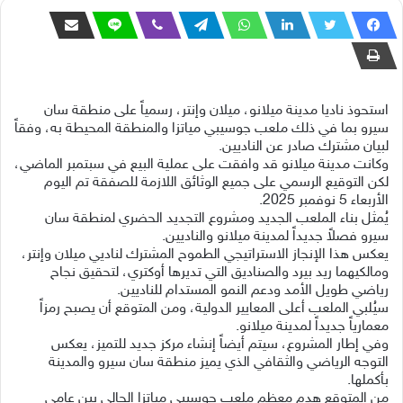
استحوذ ناديا مدينة ميلانو، ميلان وإنتر، رسمياً على منطقة سان
سيرو بما في ذلك ملعب جوسيبي مياتزا والمنطقة المحيطة به، وفقاً
لبيان مشترك صادر عن الناديين.
‎وكانت مدينة ميلانو قد وافقت على عملية البيع في سبتمبر الماضي،
لكن التوقيع الرسمي على جميع الوثائق اللازمة للصفقة تم اليوم
الأربعاء 5 نوفمبر 2025.
‎يُمثل بناء الملعب الجديد ومشروع التجديد الحضري لمنطقة سان
سيرو فصلاً جديداً لمدينة ميلانو والناديين.
‎يعكس هذا الإنجاز الاستراتيجي الطموح المشترك لناديي ميلان وإنتر،
ومالكيهما ريد بيرد والصناديق التي تديرها أوكتري، لتحقيق نجاح
رياضي طويل الأمد ودعم النمو المستدام للناديين.
‎سيُلبي الملعب أعلى المعايير الدولية، ومن المتوقع أن يصبح رمزاً
معمارياً جديداً لمدينة ميلانو.
‎وفي إطار المشروع، سيتم أيضاً إنشاء مركز جديد للتميز، يعكس
التوجه الرياضي والثقافي الذي يميز منطقة سان سيرو والمدينة
بأكملها.
‎من المتوقع هدم معظم ملعب جوسيبي مياتزا الحالي بين عامي