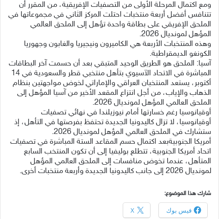
ومع اكتمال المرحلة الأولى من التصفيات الإفريقية، من المقرر أن
تتنافس أفضل أربعة منتخبات احتلت المركز الثاني في مجموعاتها في
الملحق الإفريقي على بطاقة واحدة تؤهل إلى الملحق العالمي
المؤهل لمونديال 2026.
وهذه المنتخبات الأربعة هي الكاميرون ونيجيريا والغابون وجهوريا
الكونغو الديمقراطية.
آسيا: الملحق هو الطريق الوحيد المتبقي بعد أن حسمت آخر البطاقات
المباشرة في الاتحاد الآسيوي بتأهل منتخبي قطر والسعودية في 14
أكتوبر، يستعد المنتخبان العراقي والإماراتي لخوض مواجهتين بنظام
الذهاب والإياب، من أجل انتزاع المقعد الأخير من آسيا المؤهل إلى
الملحق العالمي المؤهل لمونديال 2026.
أوقيانوسيا رغم خسارتها أمام نيوزيلندا في نهائي تصفيات
أوقيانوسيا، لا تزال كاليدونيا الجديدة تحتفظ بفرصتها في التأهل، إذ
ستشارك في الملحق العالمي المؤهل لمونديال 2026.
أمريكا الجنوبيةبعد اكتمال حسم المقاعد الستة المباشرة في تصفيات
اتحاد أمريكا الجنوبية، تتطلع بوليفيا إلى أن تكون المنتخب السابع
المتأهل، عندما تخوض منافسات إلى الملحق العالمي المؤهل
لمونديال 2026 إلى جانب كاليدونيا الجديدة وأربعة منتخبات أخرى.
شارك هذا الموضوع:
فيس بوك
X