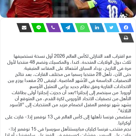
مع اقتراب العد التنازلي لكأس العالم 2026 أول نسخة تستضيفها
ثلاث دول الولايات المتحدة، كندا، والمكسيك وتضم 48 منتخبا لأول
مرة في التاريخ، يزداد السباق اشتعالا على المقاعد المتبقية.
حتى الآن، تأهل 28 منتخبا رسميا من مختلف القارات، بعد نتائج
التصفيات الحاسمة في الأشهر الماضية، ليتبقى 20 مقعدا يوزع بين
الاتحادات القارية وفق نظام جديد يراعي التمثيل الأوسع.
أوروبا: من سينضم إلى إنجلترا؟بعد أن حجزت إنجلترا أولى بطاقات
التأهل من تصفيات الاتحاد الأوروبي لكرة القدم، من المتوقع أن
يشهد شهر نوفمبر المقبل انضمام مزيد من المنتخبات إلى “الأسود
الثلاثة”.
ستضمن فرنسا تأهلها إلى كأس العالم في 13 نوفمبر إذا:- فازت على
أوكرانيا.
نجم منتخب فرنسا كيليان مبابيستتأهل سويسرا في 15 نوفمبر إذا:-
فازت على السويد، وفشلت كوسوفو في الفوز على سلوفينيا.- أو إذا