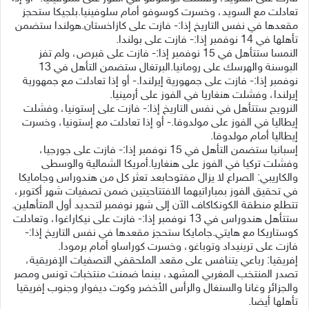
تعادلت مع السويد، وخسرت كوسوفو أمام سلوفينيا.بلجيكا ستحجز
مقعدها في نفس التاريخ إذا:- فازت على كازاخستان.هولندا ستضمن
تأهلها في 14 نوفمبر إذا:- فازت على بولندا.
النمسا ستتأهل في 15 نوفمبر إذا:- فازت على قبرص، ولم تفز
البوسنة والهرسك على رومانيا.البرتغال ستضمن التأهل في 13
نوفمبر إذا:- فازت على جمهورية إيرلندا.- أو إذا تعادلت مع جمهورية
إيرلندا، وفشلت هنغاريا في الفوز على أرمينيا.
النرويج ستتأهل في نفس التاريخ إذا:- فازت على إستونيا، وفشلت
إيطاليا في الفوز على مولدوفا.- أو إذا تعادلت مع إستونيا، وخسرت
إيطاليا أمام مولدوفا.
إسبانيا ستضمن التأهل في 15 نوفمبر إذا:- فازت على جورجيا،
وفشلت تركيا في الفوز على هنغاريا.أمريكا الشمالية والوسطى
والكاريبي: الصراع لا يزال مفتوحابعد تعثر كل من هندوراس وجامايكا
في تحقيق الفوز بمباراتيهما الافتتاحيتين ضمن تصفيات شهر أكتوبر،
تتطلع منطقة الكونكاكاف الآن إلى شهر نوفمبر لتحديد أول المتأهلين.
ستتأهل هندوراس في 13 نوفمبر إذا:- فازت على نيكاراغوا، وتعادلت
كوستاريكا مع هايتي.جامايكا ستحجز مقعدها في نفس التاريخ إذا:-
فازت على ترينيداد وتوباغو، وخسرت كوراساو أمام برمودا.
إفريقيا: رباعي يتنافس على مقعد الملحقفي التصفيات الإفريقية،
تصدر المنتخب المغربي المشهد، بينما ضمنت منتخبات تونس ومصر
والجزائر وغانا والسنغال والرأس الأخضر وكوت ديفوار وجنوب إفريقيا
تأهلها أيضا.