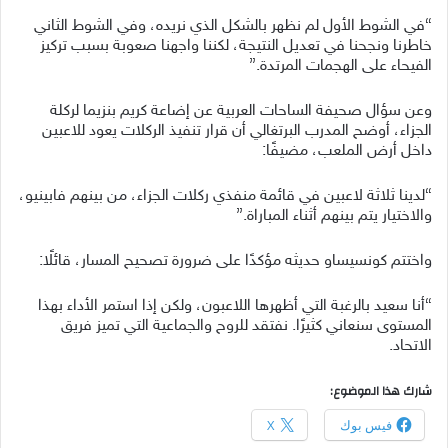
“في الشوط الأول لم نظهر بالشكل الذي نريده، وفي الشوط الثاني
خاطرنا ونجحنا في تعديل النتيجة، لكننا واجهنا صعوبة بسبب تركيز
الفيحاء على الهجمات المرتدة.”
وعن سؤال صحيفة الساحات العربية عن إضاعة كريم بنزيما لركلة
الجزاء، أوضح المدرب البرتغالي أن قرار تنفيذ الركلات يعود للاعبين
داخل أرض الملعب، مضيفًا:
“لدينا ثلاثة لاعبين في قائمة منفذي ركلات الجزاء، من بينهم فابينيو،
والاختيار يتم بينهم أثناء المباراة.”
واختتم كونسيساو حديثه مؤكدًا على ضرورة تصحيح المسار، قائلًا:
“أنا سعيد بالرغبة التي أظهرها اللاعبون، ولكن إذا استمر الأداء بهذا
المستوى سنعاني كثيرًا. نفتقد للروح والجماعية التي تميز فريق
الاتحاد.
شارك هذا الموضوع:
فيس بوك
X