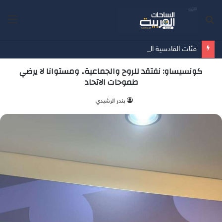
بحث
الق
عن
فئات القادسية السنية تصل إلى جمهورية صربيا لإقامة معسكر إعدادي للموسم الجديد
كونسيساو: نفتقد للروح والجماعية.. ومستوانا لا يرضي
طموحات الاتحاد
بندر الرشيدي