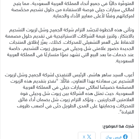
المتوفّر
ة
حاليًا في جميع أنحاء المملكة العربية السعودية، مما يتيح
لمالكي سيارات جيلي فرصة الاستفادة من حلول تشحيم مخصّصة
لمركباتهم وفقًا لأعلى معايير الأداء والحماية.
وتأتي هذه الخطوة لتجسّد التزام شركة الجميح وشل لزيوت
التشحيم
بالابتكار، ولتبرز
قيمة الشراكات الاستراتيجية في تقديم حلول مصممة
لل
حفاظ على العمر التشغيلي للمحركات. كذلك، يعزّز إطلاق المنتجات
الجديدة حضور علامتي شل وجيلي في سوق زيوت التشحيم، خاصة
عند
خدمات ما بعد البيع التي تشهد نموًا متسارعًا في المملكة العربية
السعودية.
أعرب السيد ساهر هاشم، الرئيس التنفيذي لشركة الجميح وشل لزيوت
التشحيم عن سعادته بهذا التعاون، قائلًا: “نفخر بتقديم هذه الزيوت
المصمّمة خصيصًا لمالكي سيارات جيلي في المملكة العربية
السعودية.
حيث تمثل هذه الشراكة
بين زيوت شل وجيلي قوة
العلامتين التجاريتين ، وتؤكد التزام زيوت شل بضمان أداء فائق
للمحركات وحمايتها على المدى الطويل حتّى في أصعب ظروف
القيادة”.
شارك هذا الموضوع:
فيس بوك
X