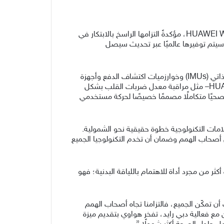
كشفت شركة هواوي خلال فعاليات معرض جيتكس 2025 عن وضع الكرسي المتحرك الجديد في سلسلة ساعات HUAWEI WATCH GT 6، مؤكدةً التزامها الراسخ بالابتكار في
وسيتم توفيرها عالميًا عبر تحديث سيصل
يحوّل وضع الكرسي المتحرك تجربة تتبّع النشاط لمستخدمي الكراسي المتحركة من خلال الاعتماد على وحدات القياس بالقصور الذاتي (IMUs) وخوارزميات اكتشاف الدفع وأجهزة
استشعار دوران العجلات، لتحديد تكرار الدفع، والقوة، والسرعة، والمسافة المقطوعة. وبالاقتران مع HUAWEI TruSense System– مثل مراقبة معدل ضربات القلب بشكل
ذا الوضع ملفًا صحيًا متكاملًا مصممًا خصيصًا لحركة مستخدمي
امات التكنولوجية خطوة حقيقية نحو الشمولية.
ن أصحاب الهمم وضمان أن تخدم التكنولوجيا الجميع
المتحرك أكثر من مجرد أداة للاهتمام باللياقة البدنية؛ فهو
 تمكّن الجميع، فالتزامنا تجاه أصحاب الهمم
ن مع فعالية دبي رايد، تفخر هواوي بتقديم ميزة