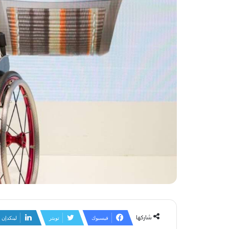
شاركها
فيسبوك
تويتر
لينكدإن