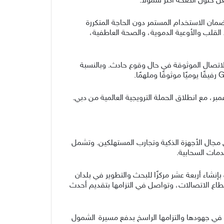
جعل حلول الصحة أكثر شمولًا.”
HUAWEI  هذه التجربة من خلال ميزاتها الرائدة، بما في ذلك عمر بطارية طويل يصل إلى 21 يومًا لضمان الاستخدام المستمر دون الحاجة المتكررة
HUAWEI TruSense ، الذي يوفّر تحليلات أعمق لأداء القلب والأوعية الدموية، والصحة العاطفية،
الاتصال الموثوقة في حال وقوع حادث. وبالنسبة
لعالمية الرائدة في مجال الأجهزة الذكية وتجارب المستهلكين. وتشمل
خدمات السحابية.
 سكان العالم. وقامت بإنشاء أربعة عشر مركزًا للبحث والتطوير في بلدان
ا والسويد والصين. تتميز شبكة هواوي العالمية، بخبرتها الطويلة التي تمتد لأكثر من 30 عامًا في قطاع الاتصالات، وتواصل في التزامها بتقديم أحدث
في جهودها والتزامها الراسخ بدفع مسيرة الشمول