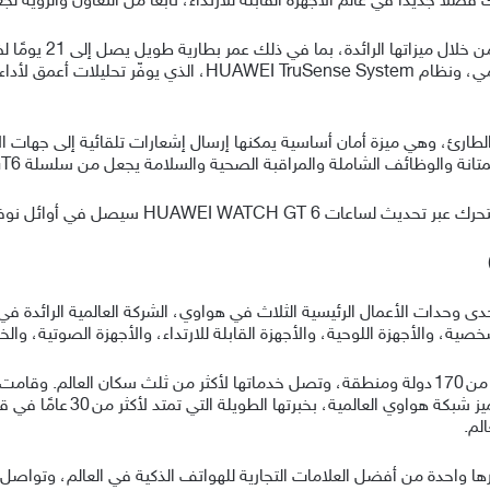
فصلًا جديدًا في عالم الأجهزة القابلة للارتداء، نابعًا من التعاون والرؤية ل
تُعزز سلسلة WATCH GT6
للشحن، ومواد عالية الجودة مصممة للاستخدام اليومي، ونظام System
 الطارئ، وهي ميزة أمان أساسية يمكنها إرسال إشعارات تلقائية إلى جهات 
 الشاملة والمراقبة الصحية والسلامة يجعل من سلسلة GT6 رفيقًا يوميًا موثوقًا وملهمًا.
مبر، مع انطلاق الحملة الترويجية العالمية من دبي.
ر مجموعة هواوي لأعمال المستهلكين (CBG)، إحدى وحدات الأعمال الرئيسية الثلاث في هواوي، الشركة ا
صية، والأجهزة اللوحية، والأجهزة القابلة للارتداء، والأجهزة الصوتية، وال
تنشط مجموعة هواوي لأعمال المستهلكين، في أكثر من 170 دولة ومنطقة، وتصل خدماتها لأكثر من ثلث
حول العالم، بما في ذلك ألماني
لم.
 واحدة من أفضل العلامات التجارية للهواتف الذكية في العالم، وتواصل 