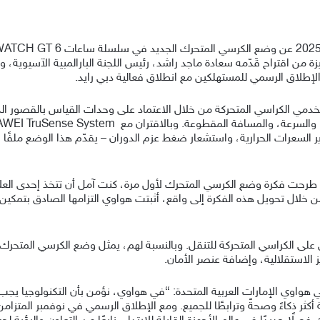
ة من اقتراح قَدّمه سعادة ماجد راشد، رئيس اللجنة البارالمبية الآسيوية، 
لإطلاق الرسمي للمستهلكين مع انطلاق فعالية دبي رايد.
توى الأكسجين في الدم (SpO₂)، وتقدير السعرات الحرارية، واستشعار ضغط عزم الدوران – يقدّم ه
ما طرحت فكرة وضع الكرسي المتحرك لأول مرة، كنت آمل أن تتخذ إحدى العل
من خلال تحويل هذه الفكرة إلى واقع، أثبتت هواوي التزامها الصادق بتمكي
 يعتمد أكثر من 80 مليون شخص على الكراسي المتحركة للتنقل. وبالنسبة لهم، يمثل وضع الكرسي 
 الاستقلالية، وإضافة عنصر الأمان.
اوي الإمارات العربية المتحدة: “في هواوي، نؤمن بأن التكنولوجيا يجب أن
 أكثر ذكاءً وصحةً وترابطًا للجميع. ومع الإطلاق الرسمي في نوفمبر المتزام