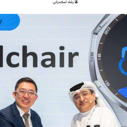
‫رشاد اسكندراني