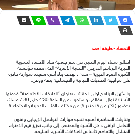
الاحساء -لطيفه احمد
انطلق مساء اليوم الاثنين في مقر جمعية فتاة الأحساء التنموية
الخيرية البرنامج التدريبي “التنمية الأسرية” الذي تنفذه مؤسسة
الأميرة العنود الخيرية – شدن، بهدف بناء أسرة سعيدة متوازنة قادرة
على مواجهة التحديات الحياتية والاجتماعية بثقة ووعي.
واستُهل البرنامج اولى الحقائب بعنوان “العلاقات الاجتماعية” قدمتها
الأستاذة نوال العفالق، واستمرت من الساعة 4:30 حتى 7:30 مساءً،
بحضور ( أكثر من ٣٧ متدربة) من مختلف الفئات العمرية والاجتماعية.
وتناولت المحاضرة أهمية تنمية مهارات التواصل الإيجابي وفنون
التعامل الراقي داخل الأسرة والمجتمع، إلى جانب تعزيز قيم الاحترام
المتبادل والتفاهم كأساس للعلاقات الأسرية السليمة.