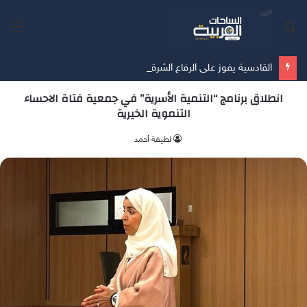
بحث
الق
عن
القادسية يفوز على الرفاع الشرقي بسداسية في آخر مبارياته الودية قُبيل انطلاق الدوري
انطلاق برنامج “التنمية الأسرية” في جمعية فتاة الاحساء
التنموية الخيرية
‫لطيفة أحمد