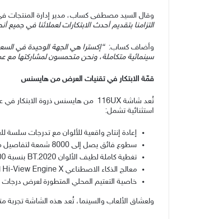
وقال السيد مصطفى كساب، مدير إدارة المنتجات في
التزامنا بتقديم أحدث الابتكارات لعملائنا في جميع أنح
وأضاف كساب:
“
إكسترا هي الجهة الوحيدة في السعود
سينمائية متكاملة، ونحن متحمسون لمشاركتها مع عمل
قمّة الابتكار في تقنيات العرض
من هايسنس
استثنائية تشمل:
إعادة إنتاج واقعية للألوان مع تدرجات سلسة للغ
سطوع فائق يصل إلى 8000 شمعة لتفاصيل مبهرة في كل مشهد
تغطية كاملة لطيف الألوان BT.2020 بنسبة 100% للحصول على دقة لونية مذهلة
معالج الذكاء الاصطناعي Hi-View Engine X للتحكم اللحظي في السطوع والألوان
خاصية التعتيم المحلي المتطورة لعرض درجات س
ولعشاق الألعاب والسينما، تُعد هذه الشاشة تجربة م