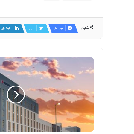
شاركها
فيسبوك
تويتر
لينكدإن