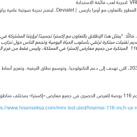
ائلًا: “
يمثل هذا الإطلاق بالتعاون مع إكسترا تجسيدًا لرؤيتنا المشتركة في 
ديم تقنيات مبتكرة ترتقي بأسلوب الحياة اليومية وتجمع الناس حول تجارب ا
المبتكرة من جميع معارض إكسترا في المملكة، وليس فقط من فرع الخب
تتوفر الآن شاشة هايسنس RGB‑MiniLED UX بحجم 116 بوصة للعرض الحصري في جميع معارض «إكست
ps://www.hisenseksa.com/mini-led-uled/hisense-116-inch-ux-r