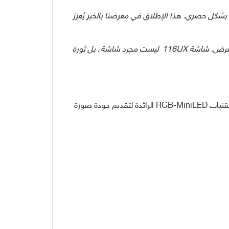
1 بوصة بشكل حصري. هذا الإطلاق في معرضنا بالخبر يُعزز
رض. شاشة 116
UX
ليست مجرد شاشة، بل ثورة
تُعد شاشة 116UX من هايسنس ذروة الابتكار في عالم الشاشات الكبيرة وتجربة الترفيه الغامرة. وقد تم تصميمها اعتمادًا على تقنيات RGB-MiniLED الرائدة لتقديم جودة صورة