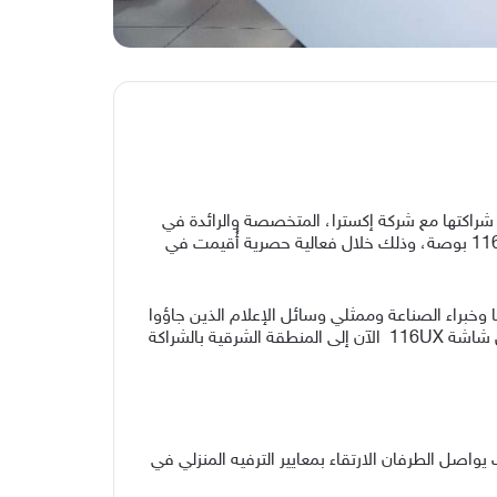
لشركة العالمية الرائدة في الإلكترونيات الاستهلاكية والأجهزة المنزلية والراعي الرسمي لكأس العالم FIFA، عن شراكتها مع شركة إكسترا، المتخصصة والرائدة في
مجال بيع الأجهزة الإلكترونية في المملكة، لإطلاق أكبر شاشة تلفزيون في السعودية، وهي شاشة RGB-MiniLED UX بحجم 116 بوصة، وذلك خلال فعالية حصرية أُقيمت في
وخبراء الصناعة وممثلي وسائل الإعلام الذين جاؤوا
لاستكشاف الجيل الجديد من تقنيات الترفيه المنزلي الفاخر عن قرب. وبعد أن تصدّرت العناوين في الرياض الشهر الماضي، تصل شاشة 116UX الآن إلى المنطقة الشرقية بالشراكة
اصل الطرفان الارتقاء بمعايير الترفيه المنزلي في