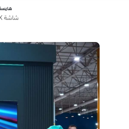
هايسنس
شاشة RGB‑MiniLED UX بحجم 116 بوصة الآن في معارض إكسترا