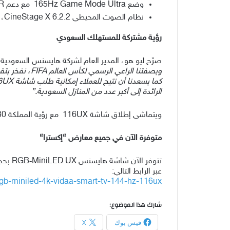
وضع 165Hz Game Mode Ultra مع دعم VRR لتجربة لعب فائقة الاستجابة
نظام الصوت المحيطي 6.2.2 CineStage X، المطور بالتعاون مع أوبرا باريس | Devialet، ليمنح تجربة صوتية غامرة بزاوية 360 درجة
رؤية مشتركة للمستهلك السعودي
صرّح ليو هو، المدير العام لشركة هايسنس السعودية، ق
وبصفتنا الراعي الرسمي لكأس العالم
FIFA
، نفخر بتق
كما يسعدنا أن نتيح للعملاء إمكانية طلب شاشة 116
UX
الرائدة إلى أكبر عدد من المنازل السعودية
.”
ويتماشى إطلاق شاشة 116UX مع رؤية المملكة 2030، التي تهدف إلى دعم التكنولوجيا، وتوسيع نطاق الترفيه، وتعزيز أنماط الحياة العصرية الراقية.
متوفرة الآن في جميع معارض “إكسترا
“
عبر الرابط التالي:
gb-miniled-4k-vidaa-smart-tv-144-hz-116ux/
شارك هذا الموضوع:
فيس بوك
X