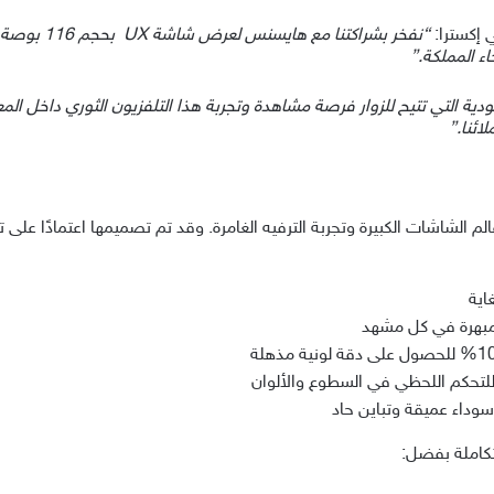
 إكسترا:
“
نفخر بشراكتنا مع هايسنس لعرض شاشة
UX
بحجم 16
اء المملكة
.”
ية التي تتيح للزوار فرصة مشاهدة وتجربة هذا التلفزيون الثوري داخل المع
ائنا
.”
اية
وداء عميقة وتباين حاد
تكاملة بفضل: