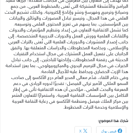
كما تهدف إلى التعاون بين الطرفين في مجالات متعددة؛ أبرزها تنفيذ
البرامج والأنشطة المشتركة التي تُعنى بالمخطوط العربي، من جمعٍ
وصيانةٍ وترميمٍ وفهرسةٍ ونشرٍ وإتاحةٍ إلكترونية، وكذلك تشجيع البحث
العلمي في هذا المجال، وتيسير تبادل المصورات والوثائق والبيانات
بين المؤسستين، بما يسهم في تعزيز المحتوى العلمي وتوسيعه.
كما تشمل الاتفاقية التعاون في إعداد وتنظيم المؤتمرات والندوات
واللقاءات العلمية وورش العمل والدورات التدريبية المتخصصة، إلى
جانب إصدار المنشورات والدوريات العلمية التي تُعنى بالتراث العربي
والإسلامي، وبخاصة المخطوطات والدراسات المتعلقة بها. واتفق
الجانبان على تفعيل العمل المشترك في مجال استخدام التقنيات
الحديثة في رقمنة المخطوطات وإتاحتها للباحثين، إلى جانب تبادل
الخبرات في مجال الترميم اليدوي والميكروبيولوجي، بما يعزز استدامة
هذا الإرث الحضاري ويحافظ عليه للأجيال القادمة.
وفي ختام اللقاء، قدّم معالي المدير العام درع الألكسو إلى صاحب
السمو الملكي الأمير تركي الفيصل؛ تقديرًا لدوره الريادي في دعم
المعرفة والبحث العلمي، مؤكدين أن هذه الاتفاقية تأتي في إطار
التكامل بين المؤسسات الثقافية العربية، واستمرارًا للتعاون المثمر
بين مركز الملك فيصل ومنظمة الألكسو في رعاية الثقافة العربية
والإسلامية وخدمة التراث المخطوط.
شارك هذا الموضوع:
فيس بوك
X