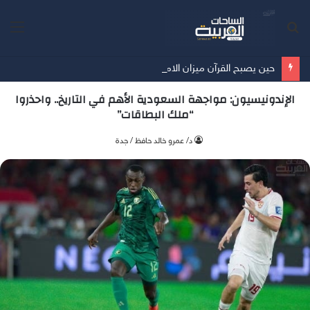
بحث
الق
عن
حين يصبح القرآن ميزان الامتلاك …… أمسية ثقافية تُعيد الإنسان إلى حقيقة ما يملك
الإندونيسيون: مواجهة السعودية الأهم في التاريخ.. واحذروا
“ملك البطاقات”
د/ عمرو خالد حافظ / جدة