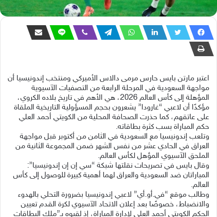
اعتبر مارتن بايس حارس مرمى دالاس الأميركي ومنتخب إندونيسيا أن
مواجهة السعودية في المرحلة الرابعة من التصفيات الآسيوية
المؤهلة إلى كأس العالم 2026، هي الأهم في تاريخ بلاده الكروي،
مؤكدًا أن لاعبي “غارودا” يشعرون بحجم المسؤولية التاريخية الملقاة
على عاتقهم، كما حذرت الصحافة المحلية من الكويتي أحمد العلي
حكم المباراة بسب كثرة بطاقاته.
وتلعب إندونيسيا مع السعودية في الثامن من أكتوبر قبل مواجهة
العراق في الحادي عشر من نفس الشهر ضمن المجموعة الثانية من
الملحق الآسيوي المؤهل لكأس العالم.
وقال بايس في تصريحات نقلتها شبكة “سي إن إن إندونيسيا”:
المباراتان ضد السعودية والعراق لهما أهمية كبيرة للوصول إلى كأس
العالم.
وطالب موقع “في.أو.أي” لاعبي إندونيسيا بضرورة التحلي بالهدوء
والانضباط، خصوصًا بعد إعلان الاتحاد الآسيوي لكرة القدم تعيين
الحكم الكويتي أحمد العلي لإدارة المباراة، إذ لقبوه بـ”ملك البطاقات