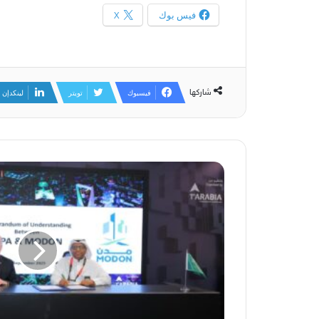
فيس بوك
X
شاركها
فيسبوك
تويتر
لينكدإن