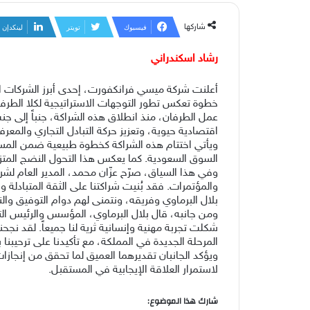
شاركها
فيسبوك
تويتر
لينكدإن
رشاد اسكندراني
أعلنت شركة ميسي فرانكفورت، إحدى أبرز الشركات ال
خطوة تعكس تطور التوجهات الاستراتيجية لكلا الطرفي
عمل الطرفان، منذ انطلاق هذه الشراكة، جنباً إلى
اقتصادية حيوية، وتعزيز حركة التبادل التجاري والمعرف
ويأتي اختتام هذه الشراكة كخطوة طبيعية ضمن المس
السوق السعودية. كما يعكس هذا التحول النضج المتز
وفي هذا السياق، صرّح عزّان محمد، المدير العام لشر
والمؤتمرات. فقد بُنيت شراكتنا على الثقة المتبادلة وا
بلال البرماوي وفريقه، ونتمنى لهم دوام التوفيق وال
ومن جانبه، قال بلال البرماوي، المؤسس والرئيس الت
شكلت تجربة مهنية وإنسانية ثرية لنا جميعاً. لقد نج
المرحلة الجديدة في المملكة، مع تأكيدنا على ترحيبنا
ويؤكد الجانبان تقديرهما العميق لما تحقق من إنجازات
لاستمرار العلاقة الإيجابية في المستقبل.
شارك هذا الموضوع: