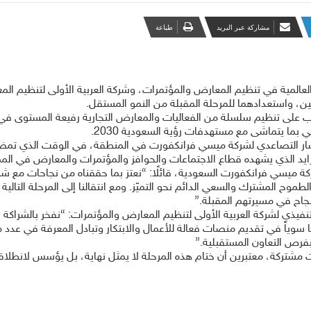
مشاركة عبر البريد
طباعة
عالمية في تنظيم المعارض والمؤتمرات، وشركة العربية الأولى لتنظيم الم
ن، واستعدادهما للمرحلة المقبلة من النمو المستقل.
 جنب على تنظيم سلسلة من الفعاليات والمعارض التجارية رفيعة المستوى
ي بما يتماشى مع مستهدفات رؤية السعودية 2030.
ار التصاعدي لشركة ميسي فرانكفورت في المنطقة، في الوقت الذي تمضي ف
ايد الذي يشهده قطاع الاجتماعات والحوافز والمؤتمرات والمعارض في المم
كة ميسي فرانكفورت السعودية، قائلًا: “نعتز بما حققناه من نجاحات مع شرك
لطموح المشترك والسعي الدائم نحو التميّز. ومع انتقالنا إلى المرحلة التالي
نجاح في مسيرتهم المقبلة.”
نفيذي لشركة العربية الأولى لتنظيم المعارض والمؤتمرات: “نفخر بالشراكة
حنا سوياً في تقديم منصات فعالة للأعمال والابتكار وتبادل المعرفة في عد
 بفرص التعاون المستقبلية.”
 مشتركة، معتبرين أن ختام هذه المرحلة لا يمثل نهاية، بل يؤسس لانطلاقة ج