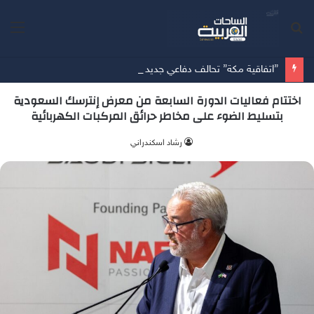
بحث
الق
عن
”اتفاقية مكة” تحالف دفاعي جديد يرسم معادلات الأمن بين الرياض وأنقرة وإسلام آباد
اختتام فعاليات الدورة السابعة من معرض إنترسك السعودية
بتسليط الضوء على مخاطر حرائق المركبات الكهربائية
‫رشاد اسكندراني