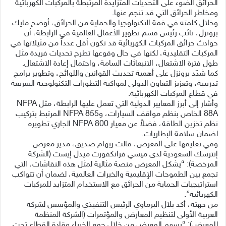
الحرائق الضوء على التحديات المتزايدة المرتبطة بالمركبات الكهربائية
ومخاطر الحرائق التي قد تنجم عنها.
وخلال كلمته في قمة التكنولوجيا والحماية من الحرائق، أوضح مايك
برونزل، نائب رئيس قسم تطوير الأعمال العالمية في الرابطة، أن
حوادث حرائق المركبات الكهربائية قد تكون أقل عدداً من مثيلاتها في
المركبات التقليدية، لكنها في حال وقوعها تطرح تحديات فريدة مثل
طول فترة الاشتعال، الانبعاثات السامة، واحتمال إعادة الاشتعال.
كما شدّد برونزل على أهمية تحديث القوانين واللوائح، وتطوير برامج
تدريبية، وتعزيز التعاون الدولي لمواكبة التطورات التكنولوجية السريعة
في قطاع المركبات الكهربائية.
وأشار إلى أبرز المعايير الدولية التي تعمل عليها الرابطة، مثل NFPA
88A الخاص بنظم مواقف السيارات، وNFPA 855 المرتبط بتركيب
نظم تخزين الطاقة، فضلاً عن معيار NFPA 800 الجاري تطويره
لضمان سلامة البطاريات.
وفي تعليقها على المعرض، قالت ريهام صديق، مدير معرض
إنترسك السعودية لدى ميسي فرانكفورت ميدل إيست (الشركة
المرخصة): “يشكل المعرض منصة مثالية لمثل هذه النقاشات، التي
تجمع بين الطموحات الإقليمية والخبرات العالمية، لضمان أن تتواكب
استراتيجيات الحماية من الحرائق مع الاستخدام المتزايد للمركبات
الكهربائية”.
من جهته، أكد بلال البرماوي الرئيس التنفيذي والمؤسس لشركة
العربية الأولى لتنظيم المعارض والمؤتمرات (الشركة المنظمة
للمعرض): “يسهم المعرض من خلال جمع الخبراء وقادة القطاع تحت