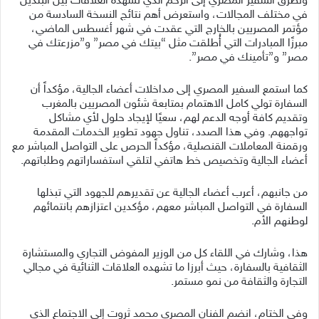
وتطرق السفير المصري إلى الزخم الذي تشهده العلاقات بين البلدين
في مختلف المجالات، واستعرض أهم نتائج النسخة السادسة من
مؤتمر المصريين بالخارج التي عقدت في شهر أغسطس الماضي،
مبرزًا المبادرات التي أُطلقت مثل “بيتك في مصر” و”مزرعتك في
مصر” و”تأمينك في مصر”.
كما استمع السفير المصري إلى مداخلات أعضاء الجالية، مؤكداً أن
السفارة تولي كامل الاهتمام بمتابعة شئون المصريين بالمغرب
وتقديم كافة أوجه الدعم لهم، سعيًا لإيجاد حلول لأي مشاكل
تواجههم. وفي هذا الصدد، تناول جهود تطوير الخدمات المقدمة
ورقمنة المعاملات القنصلية، مؤكداً الحرص على التواصل المباشر مع
أعضاء الجالية وتخصيص خط هاتفي لتلقي استفساراتهم وطلباتهم.
من جانبهم، أعرب أعضاء الجالية عن تقديرهم للجهود التي تبذلها
السفارة في التواصل المباشر معهم، مؤكدين اعتزازهم بانتمائهم
لوطنهم الأم.
هذا، وشارك في اللقاء كل من الوزير المفوض التجاري والمستشارة
الثقافية بالسفارة، حيث أبرزا ما تشهده العلاقات الثنائية في مجالي
التجارة والثقافة من نمو مستمر.
وفي الختام، انضم الفنان المصري محمد ثروت إلى الاجتماع الذي