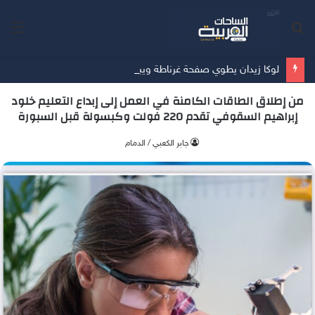
بحث
الق
عن
لوكا زيدان يطوي صفحة غرناطة ويبدأ تحدياً جديداً مع ليغانيس
من إطلاق الطاقات الكامنة في العمل إلى إبداع التعليم خلود
إبراهيم السقوفي تقدم 220 فولت وكبسولة قبل السبورة
جابر الكعبي / الدمام