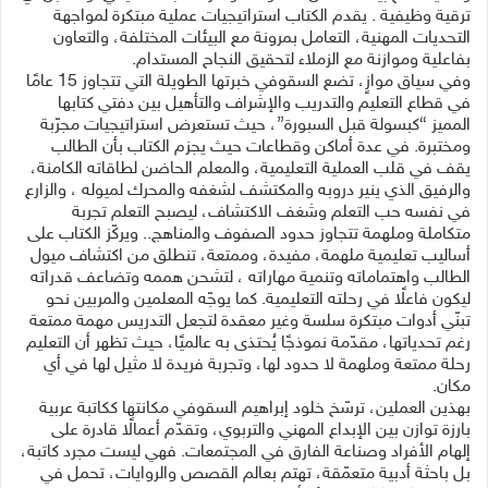
ترقية وظيفية . يقدم الكتاب استراتيجيات عملية مبتكرة لمواجهة
التحديات المهنية، التعامل بمرونة مع البيئات المختلفة، والتعاون
بفاعلية وموازنة مع الزملاء لتحقيق النجاح المستدام.
وفي سياق موازٍ، تضع السقوفي خبرتها الطويلة التي تتجاوز 15 عامًا
في قطاع التعليم والتدريب والإشراف والتأهيل بين دفتي كتابها
المميز “كبسولة قبل السبورة”، حيث تستعرض استراتيجيات مجرّبة
ومختبرة. في عدة أماكن وقطاعات حيث يجزم الكتاب بأن الطالب
يقف في قلب العملية التعليمية، والمعلم الحاضن لطاقاته الكامنة،
والرفيق الذي ينير دروبه والمكتشف لشغفه والمحرك لميوله ، والزارع
في نفسه حب التعلم وشغف الاكتشاف، ليصبح التعلم تجربة
متكاملة وملهمة تتجاوز حدود الصفوف والمناهج.. ويركّز الكتاب على
أساليب تعليمية ملهمة، مفيدة، وممتعة، تنطلق من اكتشاف ميول
الطالب واهتماماته وتنمية مهاراته ، لتشحن هممه وتضاعف قدراته
ليكون فاعلًا في رحلته التعليمية. كما يوجّه المعلمين والمربين نحو
تبنّي أدوات مبتكرة سلسة وغير معقدة لتجعل التدريس مهمة ممتعة
رغم تحدياتها، مقدّمة نموذجًا يُحتذى به عالميًا، حيث تظهر أن التعليم
رحلة ممتعة وملهمة لا حدود لها، وتجربة فريدة لا مثيل لها في أي
مكان.
بهذين العملين، ترسّخ خلود إبراهيم السقوفي مكانتها ككاتبة عربية
بارزة توازن بين الإبداع المهني والتربوي، وتقدّم أعمالًا قادرة على
إلهام الأفراد وصناعة الفارق في المجتمعات. فهي ليست مجرد كاتبة،
بل باحثة أدبية متعمّقة، تهتم بعالم القصص والروايات، تحمل في