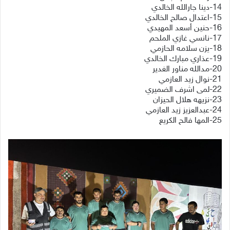
14-دينا جارالله الخالدي
15-اعتدال صالح الخالدي
16-حنين أسعد المهيدي
17-نانسي غازي الملحم
18-يزن سلامه الحازمي
19-عذاري مبارك الخالدي
20-مدالله مناور الغدير
21-نوال زيد العازمي
22-لمى اشرف الضميري
23-نزيهه هلال الحيزان
24-عبدالعزيز زيد العازمي
25-المها فالح الكريع