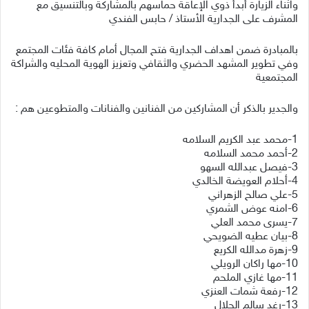
واثناء الزيارة أبدأ ذوي الإعاقة حماسهم بالمشاركة وبالتنسيق مع
المشرف على الجدارية الأستاذ / حابس الفندي
بالمبادرة ضمن اهداف الجدارية فتح المجال أمام كافة فئات المجتمع
وفي تطوير المشهد الحضري والثقافي وتعزيز الهوية المحليه والشراكة
المجتمعية
والجدير بالذكر أن المشاركين من الفنانين والفنانات والمتطوعين هم :
1-محمد عبد الكريم السلامه
2-أحمد محمد السلامه
3-فيصل عبدالله السهو
4-أحلام العويضة الخالدي
5-علي صالح الزهراني
6-امنه عوض الشمري
7-يسرى محمد العلي
8-بيان عطيه الضويحي
9-زهرة مدالله الكريع
10-مها راكان الرويلي
11-مها غازي الملحم
12-رفعة شمات العنزي
13-رغد سالم الجلال