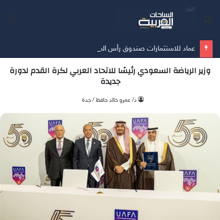
بحث
الق
عن
عماد للاستثمارات صندوق رأس المال الاستثماري المؤسسي لنسما وشركاهم يعلن انطلاقه رسميًا بعد ثلاثة أعوام من ترسيخ حضوره في دعم مستقبل قطاع البناء والتشييد
وزير الرياضة السعودي رئيسًا للاتحاد العربي لكرة القدم لدورة
جديدة
د/ عمرو خالد حافظ / جدة