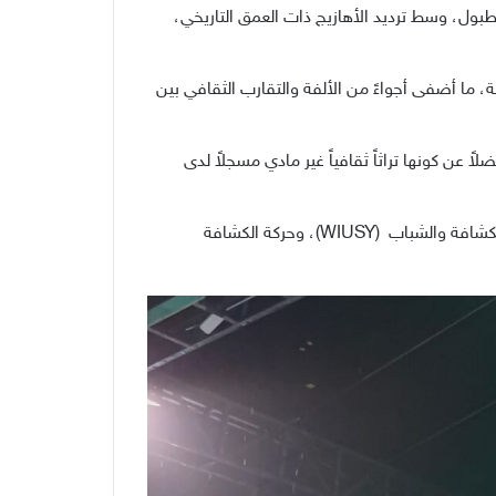
لطبول، وسط ترديد الأهازيج ذات العمق التاريخي،
 ما أضفى أجواءً من الألفة والتقارب الثقافي بين
ً عن كونها تراثاً ثقافياً غير مادي مسجلاً لدى
يُشار إلى أن الجامبوري يقام بتنظيم مشترك بين معهد دار السلام كونتور للتربية الإسلامية الحديثة، والاتحاد العالمي الإسلامي للكشافة والشباب (WIUSY)، وحركة الكشافة