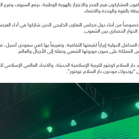
فون المشاركون قيم الفخر والاعتزاز بالهوية الوطنية، برفع السيوف وقرع ا
ة بالقوة والوحدة والانتماء.
وصاً من أبناء دول مجلس التعاون الخليجي الذين شاركوا في أداء العرضة،
 الحوار الحضاري بين الشعوب.
افل الدولية إبرازاً لقيمتها الثقافية، وتعريفاً بها كفنٍ سعودي أصيل، فضلا
 “بوندوك موديرن دار السلام غونتور”.