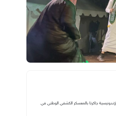
وري العالمي للكشاف المسلم 2025، الذي تستضيفه العاصمة الإندونيسية جاكرتا بالمعسكر الكشفي الوطني في