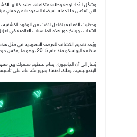
وشكّل الأداء لوحة وطنية متكاملة، جسّد خلالها الكشا
التي تعكس ما تحمله العرضة السعودية من معانٍ مرتبط
وحظيت الفعالية بتفاعل لافت من الوفود الكشفية، خص
الشباب، ورسّخ دور هذه المناسبات العالمية في تعزيز
ويُعد تقديم الكشافة للعرضة السعودية في مثل هذه المح
منظمة اليونسكو منذ عام 2015، وهو ما يعكس حرص المملكة على صون موروثها الشعبي ونقله إلى الأجيال والعالم.
الإندونيسية، وذلك احتفاءً بمرور مئة عام على تأسيس