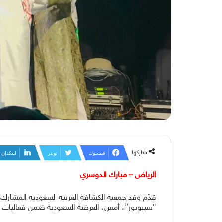
شاركها
فيسبوك
تويتر
لينكدإن
الرياض – مبارك الدوسري
“سيبوبور”، أمس، العرضة السعودية ضمن فعاليات ت