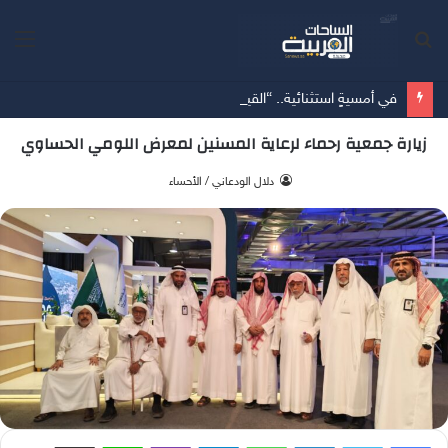
بحث
الق
عن
في أمسيةٍ استثنائية.. “القيم العليا” تقود المشاركين نحو إعادة تعريف معايير اختيار شريك الحياة
زيارة جمعية رحماء لرعاية المسنين لمعرض اللومي الحساوي
‫ دلال الودعاني / الأحساء