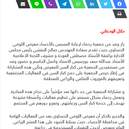
دلال الودعاني
زار وفد من جمعية رحماء لرعاية المسنين بالأحساء معرض اللومي
الحساوي،حيث تقدم سعادة المهندس صالح البقشي رئيس مجلس
الادارة يرافقة الأستاذ مصطفى العودة و مشرف اللجنة الاعلامية
الأستاذ عبدالله سعد بورسيس الاستاذ واصل الجاسم و حضور وفد
من مستفيدين الجمعية من كبار السن للمعرض وتأتي هذه المشاركة
في إطار حرص الجمعية على دمج كبار السن في الفعاليات المجتمعية
وتعريفهم بالموروث الثقافي والزراعي للمنطقة.
و مشاركة الجمعية في حد ذاتها تعد مؤشراً على نجاح هذه المبادرة.
وتعمل رحماء بشكل مستمر على تنظيم فعاليات وأنشطة متنوعة
تهدف إلى خدمة كبار السن ورعايتهم، وتعزيز دورهم في المجتمع.
والجدير بالذكر أن معرض اللومي الحساوي يعد من الفعاليات الهامة
في محافظة الأحساء، حيث يسلط الضوء على هذا المنتج الزراعي
الهام ويعرض أحدث التقنيات المستخدمة في زراعته.