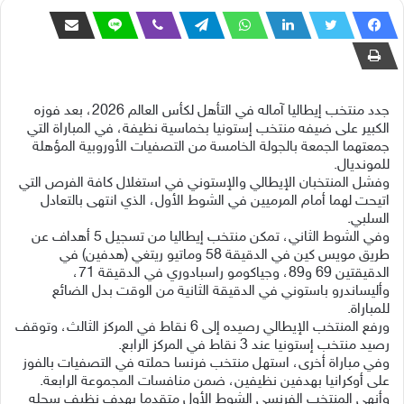
جدد منتخب إيطاليا آماله في التأهل لكأس العالم 2026، بعد فوزه
الكبير على ضيفه منتخب إستونيا بخماسية نظيفة، في المباراة التي
جمعتهما الجمعة بالجولة الخامسة من التصفيات الأوروبية المؤهلة
للمونديال.
وفشل المنتخبان الإيطالي والإستوني في استغلال كافة الفرص التي
اتيحت لهما أمام المرميين في الشوط الأول، الذي انتهى بالتعادل
السلبي.
وفي الشوط الثاني، تمكن منتخب إيطاليا من تسجيل 5 أهداف عن
طريق مويس كين في الدقيقة 58 وماتيو ريتغي (هدفين) في
الدقيقتين 69 و89، وجياكومو راسبادوري في الدقيقة 71،
وأليساندرو باستوني في الدقيقة الثانية من الوقت بدل الضائع
للمباراة.
ورفع المنتخب الإيطالي رصيده إلى 6 نقاط في المركز الثالث، وتوقف
رصيد منتخب إستونيا عند 3 نقاط في المركز الرابع.
وفي مباراة أخرى، استهل منتخب فرنسا حملته في التصفيات بالفوز
على أوكرانيا بهدفين نظيفين، ضمن منافسات المجموعة الرابعة.
وأنهى المنتخب الفرنسي الشوط الأول متقدما بهدف نظيف سجله