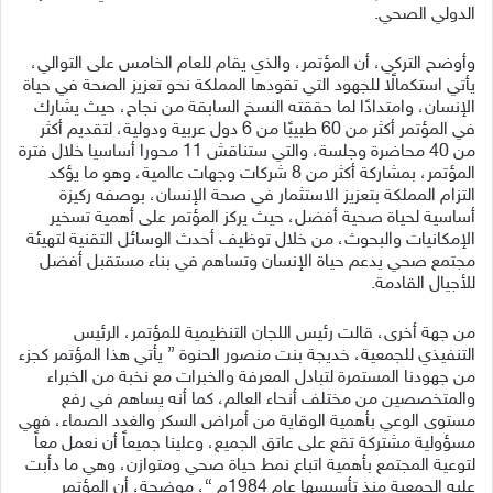
الدولي الصحي.
وأوضح التركي، أن المؤتمر، والذي يقام للعام الخامس على التوالي،
يأتي استكمالًا للجهود التي تقودها المملكة نحو تعزيز الصحة في حياة
الإنسان، وامتدادًا لما حققته النسخ السابقة من نجاح، حيث يشارك
في المؤتمر أكثر من 60 طبيبًا من 6 دول عربية ودولية، لتقديم أكثر
من 40 محاضرة وجلسة، والتي ستناقش 11 محورا أساسيا خلال فترة
المؤتمر، بمشاركة أكثر من 8 شركات وجهات عالمية، وهو ما يؤكد
التزام المملكة بتعزيز الاستثمار في صحة الإنسان، بوصفه ركيزة
أساسية لحياة صحية أفضل، حيث يركز المؤتمر على أهمية تسخير
الإمكانيات والبحوث، من خلال توظيف أحدث الوسائل التقنية لتهيئة
مجتمع صحي يدعم حياة الإنسان وتساهم في بناء مستقبل أفضل
للأجيال القادمة.
من جهة أخرى، قالت رئيس اللجان التنظيمية للمؤتمر، الرئيس
التنفيذي للجمعية، خديجة بنت منصور الحنوة ” يأتي هذا المؤتمر كجزء
من جهودنا المستمرة لتبادل المعرفة والخبرات مع نخبة من الخبراء
والمتخصصين من مختلف أنحاء العالم، كما أنه يساهم في رفع
مستوى الوعي بأهمية الوقاية من أمراض السكر والغدد الصماء، فهي
مسؤولية مشتركة تقع على عاتق الجميع، وعلينا جميعاً أن نعمل معاً
لتوعية المجتمع بأهمية اتباع نمط حياة صحي ومتوازن، وهي ما دأبت
عليه الجمعية منذ تأسيسها عام 1984م “، موضحة، أن المؤتمر