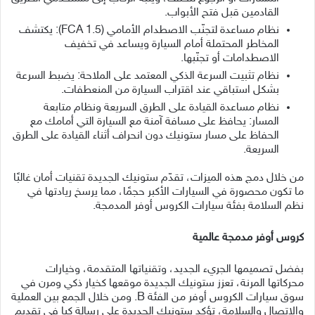
القادمين قبل فتح الأبواب.
نظام مساعدة لتجنّب الاصطدام الأمامي (FCA 1.5): يكتشف
المخاطر المحتملة أمام السيارة ويساعد في تخفيف
الاصطدامات أو تجنّبها.
نظام تثبيت السرعة الذكي المعتمد على الملاحة: يضبط السرعة
بشكل استباقي عند اقتراب السيارة من المنعطفات.
نظام مساعدة القيادة على الطرق السريعة ونظام متابعة
المسار: يحافظ على مسافة آمنة مع السيارة التي أمامك مع
الحفاظ على مسار ستونيك دون انحراف أثناء القيادة على الطرق
السريعة.
من خلال دمج هذه الميزات، تقدّم ستونيك الجديدة تقنيات أمان غالبًا
ما تكون محصورة في السيارات الأكبر حجمًا، مما يرسخ ريادتها في
نظم السلامة بفئة سيارات الكروس أوفر المدمجة.
كروس أوفر مدمجة عالمية
بفضل تصميمها الجريء الجديد، وتقنياتها المتقدمة، وخيارات
محركاتها المرنة، تعزز ستونيك الجديدة موقعها كخيار ذكي ومرن في
سوق سيارات الكروس أوفر من الفئة B. ومن خلال الجمع بين العملية
والاتصال والسلامة، تؤكد ستونيك الجديدة على رسالة كيا في تقديم