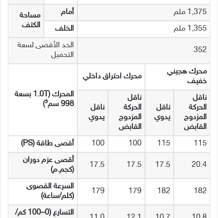
1,375 ملم
أمام
مساحة
الكتف
1,355 ملم
الخلف
الحد الأقصى لسعة
352
التحميل
محرك هجيني
محرك احتراق داخلي
خفيف
المحرك (1.0
T
بسعة
ناقل
ناقل
998 سم
³
)
الحركة
ناقل
الحركة
ناقل
المزدوج
يدوي
المزدوج
يدوي
القابض
القابض
115
115
100
100
أقصى
طاقة
(PS)
أقصى
عزم
دوران
17.5
17.5
17.5
20.4
(
كجم
.
م
)
السرعة
القصوى
179
179
182
182
(
كلم
/
ساعة
)
التسارع (0
–
100 كم/
11.0
12.1
10.7
10.8