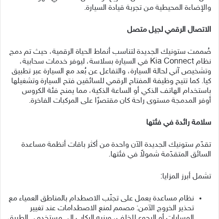
والإضاءة المحيطية من تجربة قيادة السيارة.
الاتصال الرقمي لجيل متصل
صُممت ستونيك الجديدة لتناسب أنماط الحياة الرقمية، حيث تم دمج
نظام Kia Connect في السيارة بسلاسة، ليوفر خدمات سحابية،
وتشخيص آني لحالة السيارة، والتفاعل عن بُعد مع السيارة عبر تطبيق
كيا. كما تتيح وظيفة المفتاح الرقمي للسائقين فتح السيارة وتشغيلها
باستخدام الهاتف الذكي أو الساعة الذكية، مما يمنح فئة الكروس
أوفر المدمجة مستوى راحة كان مقتصرًا على المركبات الفاخرة.
سلامة رائدة في فئتها
تقدّم ستونيك الجديدة الآن واحدة من أكثر باقات أنظمة مساعدة
السائق المتقدّمة شمولاً في فئتها.
تشمل أبرز المزايا:
نظام مساعدة يعمل على تجنّب الاصطدام بالمناطق العمياء مع
تحذير الخروج الآمن: مصمم لمنع الاصطدامات عند تغيير
المسارات أو الرجوع للخلف، وينبه الركاب إلى مستخدمي الطريق