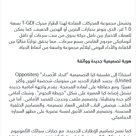
وتشمل مجموعة المحركات المتاحة لهذا الطراز محرك T-GDI بسعة
1.0 لتر، الذي يتوفر بخيارات البنزين أو الهجين الخفيف. كما يمكن
للعملاء الاختيار بين ناقل حركة يدوي من ست سرعات أو ناقل
أتوماتيكي مزدوج القابض بسبع سرعات، مما يحقق توازنًا مثاليًا بين
الكفاءة والأداء اليومي ليلائم مجموعة واسعة من أنماط الحياة.
هوية تصميمية جديدة وواثقة
استنادًا إلى فلسفة كيا التصميمية “اتحاد الأضداد” (Opposites
United)، يجسد الطراز الجديد من ستونيك شخصية أقوى وأكثر
تعبيرًا. ومع حفاظه على أبعاده المدمجة، يقدم واجهة أمامية جديدة
تشمل إضاءة كيا المميزة على شكل “خريطة النجوم”، وشبك أمامي
أكثر حدة وتنظيمًا، وتصميم ملفت وحديث للمصد الأمامي، أما في
الخلف، فيضفي الباب الخلفي المعاد تصميمه، والمصابيح الخلفية
المحسنة، وتصميم المصد الأنيق لمسة عصرية على مظهر السيارة
الديناميكي.
كما تمنح تصاميم الإطارات الجديدة، مع خيارات سبائك الألمونيوم