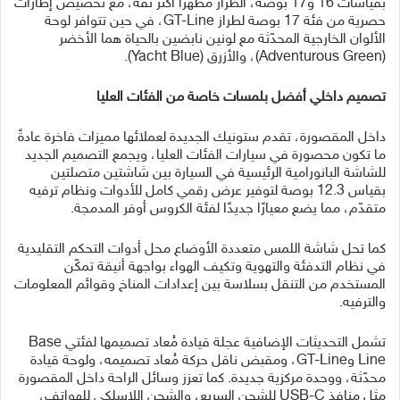
بقياسات 16 و17 بوصة، الطراز مظهرًا أكثر ثقة، مع تخصيص إطارات
حصرية من فئة 17 بوصة لطراز GT-Line، في حين تتوافر لوحة
الألوان الخارجية المحدّثة مع لونين نابضين بالحياة هما الأخضر
(Adventurous Green)، والأزرق (Yacht Blue).
تصميم داخلي أفضل بلمسات خاصة من الفئات العليا
داخل المقصورة، تقدم ستونيك الجديدة لعملائها مميزات فاخرة عادةً
ما تكون محصورة في سيارات الفئات العليا، ويجمع التصميم الجديد
للشاشة البانورامية الرئيسية في السيارة بين شاشتين متصلتين
بقياس 12.3 بوصة لتوفير عرض رقمي كامل للأدوات ونظام ترفيه
متقدّم، مما يضع معيارًا جديدًا لفئة الكروس أوفر المدمجة.
كما تحل شاشة اللمس متعددة الأوضاع محل أدوات التحكم التقليدية
في نظام التدفئة والتهوية وتكيف الهواء بواجهة أنيقة تمكّن
المستخدم من التنقل بسلاسة بين إعدادات المناخ وقوائم المعلومات
والترفيه.
تشمل التحديثات الإضافية عجلة قيادة مُعاد تصميمها لفئتي Base
Line وGT-Line، ومقبض ناقل حركة مُعاد تصميمه، ولوحة قيادة
محدّثة، ووحدة مركزية جديدة. كما تعزز وسائل الراحة داخل المقصورة
مثل منافذ USB-C للشحن السريع، والشحن اللاسلكي للهواتف،