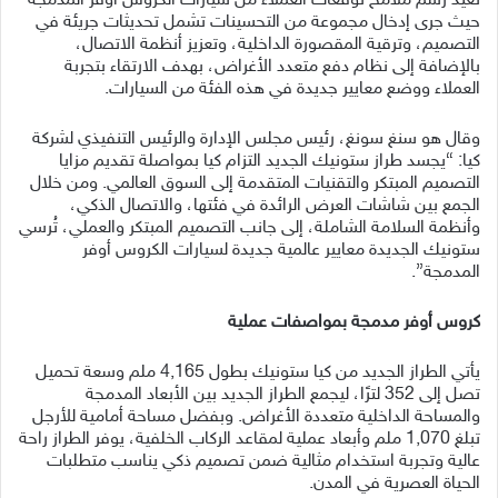
تعيد رسم ملامح توقعات العملاء من سيارات الكروس أوفر المدمجة
حيث جرى إدخال مجموعة من التحسينات تشمل تحديثات جريئة في
التصميم، وترقية المقصورة الداخلية، وتعزيز أنظمة الاتصال،
بالإضافة إلى نظام دفع متعدد الأغراض، بهدف الارتقاء بتجربة
العملاء ووضع معايير جديدة في هذه الفئة من السيارات.
وقال هو سنغ سونغ، رئيس مجلس الإدارة والرئيس التنفيذي لشركة
كيا: “يجسد طراز ستونيك الجديد التزام كيا بمواصلة تقديم مزايا
التصميم المبتكر والتقنيات المتقدمة إلى السوق العالمي. ومن خلال
الجمع بين شاشات العرض الرائدة في فئتها، والاتصال الذكي،
وأنظمة السلامة الشاملة، إلى جانب التصميم المبتكر والعملي، تُرسي
ستونيك الجديدة معايير عالمية جديدة لسيارات الكروس أوفر
المدمجة”.
كروس أوفر مدمجة بمواصفات عملية
يأتي الطراز الجديد من كيا ستونيك بطول 4,165 ملم وسعة تحميل
تصل إلى 352 لترًا، ليجمع الطراز الجديد بين الأبعاد المدمجة
والمساحة الداخلية متعددة الأغراض. وبفضل مساحة أمامية للأرجل
تبلغ 1,070 ملم وأبعاد عملية لمقاعد الركاب الخلفية، يوفر الطراز راحة
عالية وتجربة استخدام مثالية ضمن تصميم ذكي يناسب متطلبات
الحياة العصرية في المدن.