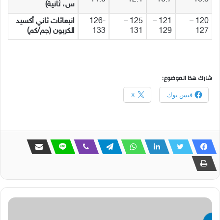
س، ثانية)
120 –
121 –
125 –
126-
انبعاثات ثاني أكسيد
127
129
131
133
الكربون (جم/كم)
شارك هذا الموضوع:
فيس بوك
X