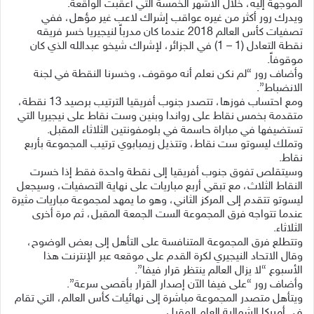
الموجهة إليه، خلال الأشهر الخمسة التي أعقبت الواقعة.
ويدرك رور أكثر من غيره عواقب إشراك لاعب غير مؤهل، ففي
تصفيات كأس العالم 2018 عندما كان مدرباً لنيجيريا خسر فريقه
نقطة التعادل (1 – 1) في الجزائر، لإشراك شيخو عبدالله الذي كان
موقوفاً.
وأضاف رور “لم نكن نعلم أنه موقوف، وخسرنا النقطة في لجنة
الانضباط”.
ومع احتساب فوزها، تتصدر جنوب أفريقيا الترتيب برصيد 13 نقطة،
متقدمة بخمس نقاط على رواندا وبنين وست نقاط على نيجيريا التي
تستضيفها في مباراة حاسمة في بلومفونتين الثلاثاء المقبل.
وتملك ليسوتو ست نقاط، وتتذيل زيمبابوي ترتيب المجموعة بأربع
نقاط.
وسيتقلص تفوق جنوب أفريقيا إلى نقطة واحدة فقط إذا خسرت
النقاط الثلاث، مع تبقي أربع مباريات على نهاية التصفيات، وسيجعل
ليسوتو تتقدم إلى المركز الثاني، وهو ما يمهد لمجموعة مباريات مثيرة
عندما تتواجه فرق المجموعة الست الجمعة المقبل، ثم مرة أخرى
الثلاثاء.
وتتطلع فرق المجموعة المتنافسة على التأهل إلى بعض الوضوح،
وقال الاتحاد النيجيري لكرة القدم على موقعه عبر الإنترنت هذا
الأسبوع “لا يزال العالم ينتظر قرار فيفا”.
وأضاف رور “على فيفا الآن إصدار القرار بأقصى سرعة”.
ويتأهل متصدر المجموعة مباشرة إلى نهائيات كأس العالم، التي تقام
في أميركا الشمالية العام المقبل.