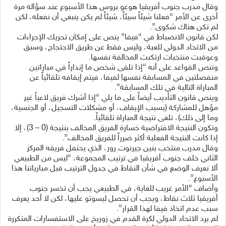
وقال مدرب جنوب أفريقيا هوغو بروس هذا الأسبوع عند سؤاله مرة
أخرى عن الأمر “فعلنا شيئاً سيئاً، شيئاً لم يكن ينبغي أن نفعله، لكن
لم تكن هناك شكوى”.
لكن قانون الانضباط في “فيفا” ينص على إمكان تحريك الإجراءات
من الاتحاد الدولي للعبة، وليس فقط عن طريق الاحتجاج، وسبق
وعوقبت منتخبات ارتكبت المخالفة نفسها.
وتنص القواعد على أنه “إذا تلقى شخص ما إنذاراً في مباراتين
منفصلتين في المسابقة نفسها لفيفا، فيتم إيقافه تلقائياً عن
المباراة التالية في تلك المسابقة”.
وينص قانون التأديب أيضاً على ما يلي “إذا أشرك فريق لاعباً غير
مؤهل للمشاركة (بسبب الإيقاف، أو مشكلات التسجيل، أو الجنسية،
وما إلى ذلك)، تلغى نتيجة المباراة تلقائياً.
وتكون النتيجة الافتراضية خسارة الفريق المخالف بنتيجة (0 – 3)، إلا
إذا كانت النتيجة الفعلية أكثر ضرراً للفريق المخالف”.
وقال مدرب منتخب بنين جيرنوت رور، الذي يحتفل فريقه المركز
الثاني خلف جنوب أفريقيا في ترتيب المجموعة، “ليس من الطبيعي
ألا نعرف الوضع في شأن النقاط في جدول الترتيب قبل مبارياتنا هذا
الأسبوع”.
وأضاف “الأمر غريب للغاية، في الطبيعي يجب أن تخسر جنوب
أفريقيا ثلاث نقاط، ويجب أن تحصل ليسوتو عليها، لكن لا أحد يعرف
سبب عدم اتخاذ فيفا لهذا القرار”.
لم يرد الاتحاد الدولي لكرة القدم في زوريخ على الاستفسارات المتكررة