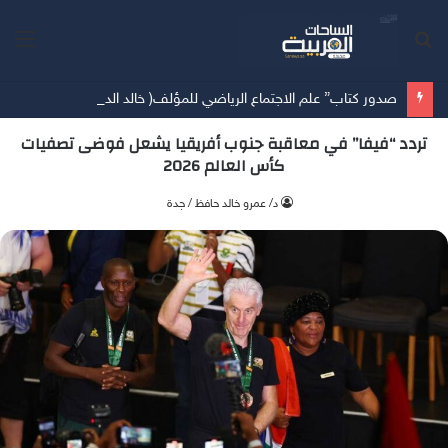
بحث
الق
عن
صدور كتاب” علم الاجتماع الرياضي للمؤلف( خالد الدوس)
تردد “فيفا” في معاقبة جنوب أفريقيا يشعل فوضى تصفيات
كأس العالم 2026
د/ عمرو خالد حافظ / جدة