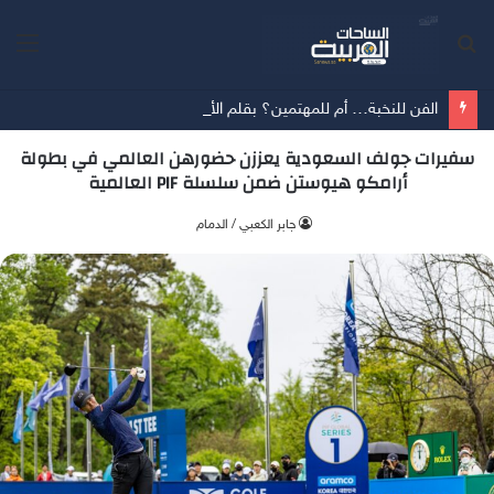
بحث
الق
عن
الفن للنخبة… أم للمهتمين؟ بقلم الأستاذة / ماريا الخنيزي
سفيرات جولف السعودية يعززن حضورهن العالمي في بطولة
أرامكو هيوستن ضمن سلسلة PIF العالمية
جابر الكعبي / الدمام