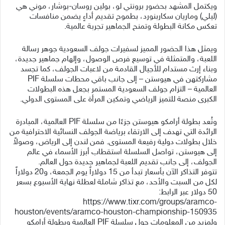
ويكتمل المشهد بحضور برونتي لو، بولين روسان-بوشار، موني هي
(ليلي) وماريان سكاربنورد، بطموح تقديم أداءٍ يضمن منافسات
تعكس مكانة البطولة وتمنح الجماهير تجربة عالمية.
ويمثل هذا الحضور المميز لسفيرات جولف السعودية جوهر رسالة
اللعبة، والمتمثلة في توسيع فرص الوصول، وإلهام جماهير جديدة،
وبناء إرث مستدام للأجيال القادمة من لاعبات الجولف، كما تجسد
مشاركتهن في هيوستن – إلى جانب باقي محطات سلسلة PIF
العالمية – التزام جولف السعودية المستمر بجعل هذه البطولات
الكبرى منصة للتميز الرياضي وتمكين المرأة على المستوى الدولي.
وتُعد بطولة أرامكو هيوستن جزءًا من سلسلة PIF العالمية، المبادرة
الرائدة التي تهدف إلى الارتقاء برياضة الجولف النسائية الاحترافية من
خلال بطولات دولية رفيعة المستوى. فمن لندن إلى الرياض، وصولاً
إلى هيوستن، تواصل السلسلة استقطاب أبرز الأسماء في عالم
الجولف، إلى جانب تقديم اللعبة لجماهير جديدة حول العالم.
تتوفر التذاكر الآن بأسعار تبدأ من 15 دولاراً يوم الجمعة، و20 دولاراً
لكل من السبت والأحد، مع تذاكر شاملة لعطلة نهاية الأسبوع بسعر
50 دولار عبر الرابط:
https://www.tixr.com/groups/aramco-
houston/events/aramco-houston-championship-150935
ولمزيد من المعلومات حول سلسلة PIF العالمية وبطولة أرامكو