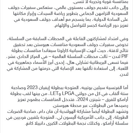
بمنافسة قوية وتجربة لا تُنسى.
وإلى جانب تقديم جولف بمستوى عالمي، ستعكس سفيرات جولف
السعودية التزامهن الجماعي بتطوير رياضة السيدات وإبراز مكانتها
على الساحة الدولية، بما ينسجم مع أهداف جولف السعودية في
تعزيز دور الرياضة كجسر للتواصل والإلهام.
وفي امتداد لمشاركتهن الفاعلة في المحطات السابقة من السلسلة،
تخوض سفيرات جولف السعودية منافسات هيوستن بعد تحقيق
نتائج لافتة، حيث أنهت الإسبانية كارلوتا سيغاندا منافسات بطولة
PIF لندن – ثالث محطات السلسلة العالمية – في المركز الحادي عشر،
فيما تسعى البريطانية تشارلي هال، إحدى أبرز الأسماء جماهيرية في
اللعبة، إلى استعادة تألقها بعد الإصابة التي حرمتها من المشاركة في
لندن.
أما الفرنسية سيلين بوتييه، المتوجة ببطولة إيفيان 2023 وصاحبة
ستة ألقاب في كل من جولتي LPGA وLET، من بينها لقب بطولة
أرامكو للفرق – شينزن 2024، فتدخل المنافسات بطموح تعزيز
رصيدها من البطولات عبر محطة هيوستن.
وتشهد البطولة أيضاً مشاركة الهولندية آن فان دام، صاحبة الضربات
الطويلة، إلى جانب الأمريكية أليسون لي، المتوجة بلقبين فرديين في
سلسلة أرامكو، وكذلك نجمة البطولات الكبرى دانييلا كانغ.