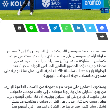
تستضيف مدينة هيوستن الأمريكية خلال الفترة من 5 إلى 7 سبتمبر
بطولة أرامكو هيوستن على ملاعب نادي جولف كريست في بيرلاند –
تكساس، بمشاركة نخبة من أبرز سفيرات جولف السعودية، في
محطة جديدة تؤكد الحضور العالمي المتنامي للجولف، حيث تعد
البطولة رابع محطات سلسلة PIF العالمية، التي تمثل نقلة نوعية على
مستوى منافسات جولة السيدات الأوروبية.
وستكون الجماهير على موعد مع مجموعة من الأسماء العالمية البارزة،
من بينها تشارلي هال وكارلوتا سيغاندا، إلى جانب نجمات عالميات
مثل دانييلا كانغ، برونتي لو، سيلين بوتييه، آن فان دام، أليسون لي،
بولين روسان-بوشار، موني هي (ليلي)، وماريان سكاربنورد، حيث
تشكل مشاركتهن معاً مزيجاً من الخبرة والموهبة، في أسبوع يعدُ